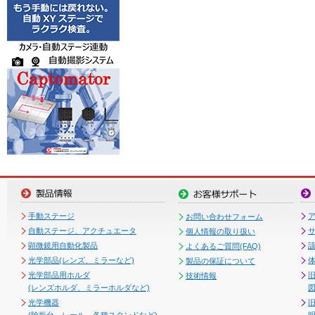
手動ステージ
お問い合わせフォーム
自動ステージ、アクチュエータ
個人情報の取り扱い
顕微鏡用自動化製品
よくあるご質問(FAQ)
光学部品(レンズ、ミラーなど)
製品の保証について
光学部品用ホルダ
技術情報
(レンズホルダ、ミラーホルダなど)
図
光学機器