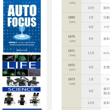
（S43)
10月
国内
1969
2月
日暮
（S44)
8月
マザ
1970
6月
資本
（S45)
1971
11月
㈱小
（S46)
1972
9月
芝電
（S47)
1973
1月
「オ
（S48)
第3
9月
表(
12月
資本