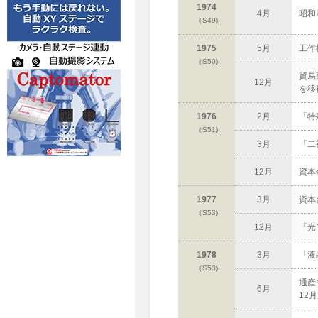
1974
4月
昭和
（S49)
1975
5月
工作
（S50)
貿易
12月
を移
1976
2月
「特
（S51)
3月
「二
12月
資本
1977
3月
資本
（S53)
12月
「光
1978
3月
「液
（S53)
通産
6月
12