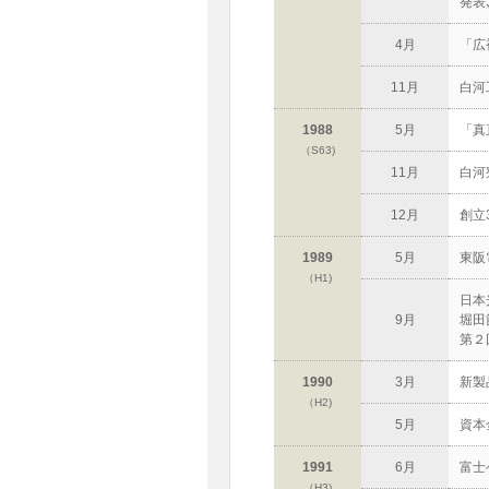
発表
4月
「広
11月
白河
1988
5月
「真
（S63)
11月
白河
12月
創立
1989
5月
東阪
（H1)
日本
9月
堀田
第２
1990
3月
新製
（H2)
5月
資本
1991
6月
富士
（H3)