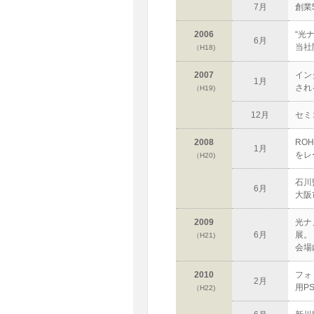
7月
創業
2006
“光
6月
当社
（H18)
2007
イン
1月
され
（H19)
12月
セミ
2008
RO
1月
をレ
（H20)
石川
6月
大阪
2009
光ナ
6月
展。
（H21)
会場
2010
フォ
2月
用P
（H22)