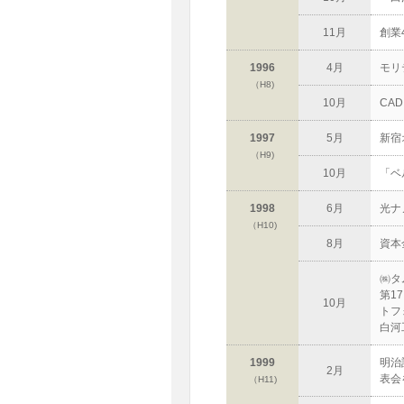
11月
創業
1996
4月
モリ
（H8)
10月
CA
1997
5月
新宿
（H9)
10月
「ベ
1998
6月
光ナ
（H10)
8月
資本
㈱タ
第1
10月
トフ
白河
1999
明治
2月
表会
（H11)