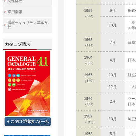
関連会社
1959
9月
株式
採用情報
（S34)
「卓
情報セキュリティ基本方
10月
針
㈱等
1963
7月
貿易
（S38)
1964
4月
日本
（S39)
1965
10月
組立
（S40)
12月
「大
1966
ツー
2月
日本
（S41)
1967
10月
埼玉
（S42)
1968
5月
「ミ