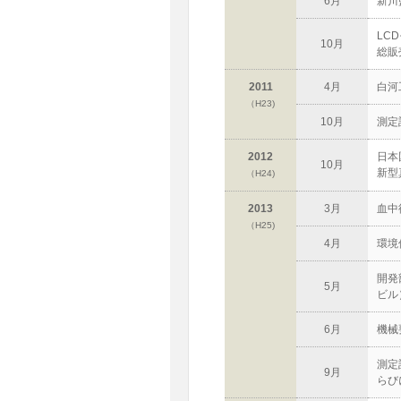
6月
新川
LC
10月
総販
2011
4月
白河
（H23)
10月
測定
2012
日本
10月
新型
（H24)
2013
3月
血中
（H25)
4月
環境
開発
5月
ビル
6月
機械
測定
9月
らび