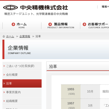
ホーム
企業情報
沿革
ごあいさつ(社長挨拶)
沿革
会社概要
沿革
1955
10月
堀田
事業所案内
（S30)
組織概要
1957
3月
「工
（S32)