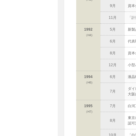
9月
資本
11月
「計
1992
5月
新製
（H4)
6月
代表
8月
資本
12月
小型
1994
6月
液晶
（H6)
ダイ
7月
大阪
1995
7月
白河
（H7)
東京
8月
認可
10月
「白