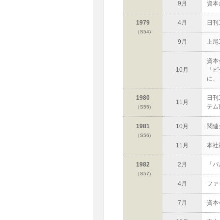
9月
資本
1979
4月
日刊
（S54)
9月
上尾
資本
10月
「ビ
に、
1980
日刊
11月
テム
（S55)
1981
10月
関連
（S56)
11月
本社
1982
2月
「パ
（S57)
4月
ファ
7月
資本