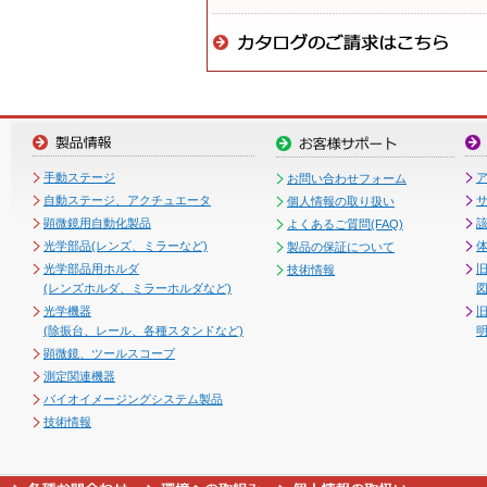
手動ステージ
お問い合わせフォーム
自動ステージ、アクチュエータ
個人情報の取り扱い
顕微鏡用自動化製品
よくあるご質問(FAQ)
光学部品(レンズ、ミラーなど)
製品の保証について
光学部品用ホルダ
技術情報
(レンズホルダ、ミラーホルダなど)
図
光学機器
(除振台、レール、各種スタンドなど)
顕微鏡、ツールスコープ
測定関連機器
バイオイメージングシステム製品
技術情報