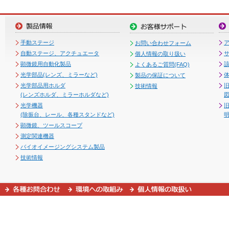
手動ステージ
お問い合わせフォーム
自動ステージ、アクチュエータ
個人情報の取り扱い
顕微鏡用自動化製品
よくあるご質問(FAQ)
光学部品(レンズ、ミラーなど)
製品の保証について
光学部品用ホルダ
技術情報
(レンズホルダ、ミラーホルダなど)
図
光学機器
(除振台、レール、各種スタンドなど)
顕微鏡、ツールスコープ
測定関連機器
バイオイメージングシステム製品
技術情報