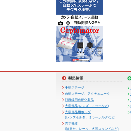
手動ステージ
自動ステージ、アクチュエータ
顕微鏡用自動化製品
光学部品(レンズ、ミラーなど)
光学部品用ホルダ
(レンズホルダ、ミラーホルダなど)
光学機器
(除振台、レール、各種スタンドなど)