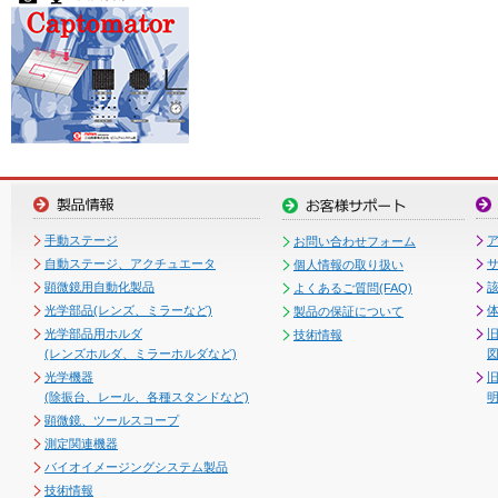
手動ステージ
お問い合わせフォーム
自動ステージ、アクチュエータ
個人情報の取り扱い
顕微鏡用自動化製品
よくあるご質問(FAQ)
光学部品(レンズ、ミラーなど)
製品の保証について
光学部品用ホルダ
技術情報
(レンズホルダ、ミラーホルダなど)
図
光学機器
(除振台、レール、各種スタンドなど)
顕微鏡、ツールスコープ
測定関連機器
バイオイメージングシステム製品
技術情報