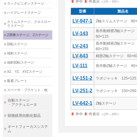
8
件中
8
件表示
<1
件
～
8
件
>
ラックピニオンステージ
型番
製品名
ハイグレードステージ
LV-947-1
Z軸スリムステージ 90×
スリムステージ、クロスロー
ラステージ
長作動精密Z軸ステー
LV-143
Z昇降ステージ、Zステージ
60×115
長作動精密Z軸ステー
回転ステージ
LV-243
60×155
傾斜ステージ
LV-643
精密Z軸ステージ 60×6
傾斜回転ステージ
LV-111
長作動Z軸ステージ 40×
XZ、YZ、XYZステージ
LV-151-2
ラボジャッキ 125×125
吸着プレート
スペーサ・ブラケット・他
LV-251-2
ラボジャッキ 150×200
自動ステージ
LV-642-1
Z軸ステージ
・アクチュエータ
8
件中
8
件表示
<1
件
～
8
件
>
顕微鏡用自動化製品
オートフォーカスシステ
ム