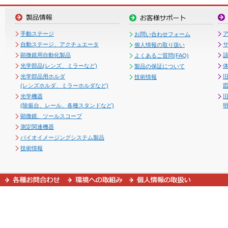
手動ステージ
お問い合わせフォーム
自動ステージ、アクチュエータ
個人情報の取り扱い
顕微鏡用自動化製品
よくあるご質問(FAQ)
光学部品(レンズ、ミラーなど)
製品の保証について
光学部品用ホルダ
技術情報
(レンズホルダ、ミラーホルダなど)
図
光学機器
(除振台、レール、各種スタンドなど)
顕微鏡、ツールスコープ
測定関連機器
バイオイメージングシステム製品
技術情報