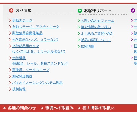
手動ステージ
お問い合わせフォーム
自動ステージ、アクチュエータ
個人情報の取り扱い
顕微鏡用自動化製品
よくあるご質問(FAQ)
光学部品(レンズ、ミラーなど)
製品の保証について
光学部品用ホルダ
技術情報
(レンズホルダ、ミラーホルダなど)
図
光学機器
(除振台、レール、各種スタンドなど)
顕微鏡、ツールスコープ
測定関連機器
バイオイメージングシステム製品
技術情報