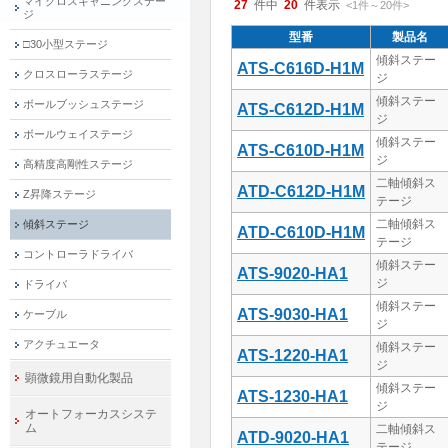
マイクロスキャニングステー
27
件中
20
件表示
<1
件
～
20
件
>
ジ
型番
製品名
□30小型ステージ
傾斜ステー
ATS-C616D-H1M
クロスローラステージ
ジ
傾斜ステー
ボールブッシュステージ
ATS-C612D-H1M
ジ
ボールウェイステージ
傾斜ステー
ATS-C610D-H1M
ジ
高精度高剛性ステージ
二軸傾斜ス
ATD-C612D-H1M
Z昇降ステージ
テージ
二軸傾斜ス
傾斜ステージ
ATD-C610D-H1M
テージ
コントローラドライバ
傾斜ステー
ATS-9020-HA1
ジ
ドライバ
傾斜ステー
ATS-9030-HA1
ケーブル
ジ
アクチュエータ
傾斜ステー
ATS-1220-HA1
ジ
顕微鏡用自動化製品
傾斜ステー
ATS-1230-HA1
ジ
オートフォーカスシステ
ム
二軸傾斜ス
ATD-9020-HA1
テージ