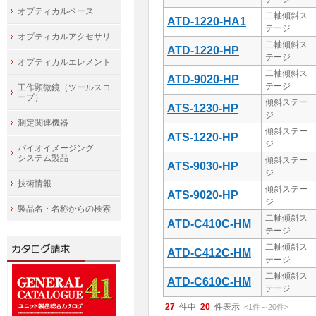
オプティカルベース
二軸傾斜ス
ATD-1220-HA1
テージ
オプティカルアクセサリ
二軸傾斜ス
ATD-1220-HP
テージ
オプティカルエレメント
二軸傾斜ス
ATD-9020-HP
テージ
工作顕微鏡（ツールスコ
ープ）
傾斜ステー
ATS-1230-HP
ジ
測定関連機器
傾斜ステー
ATS-1220-HP
ジ
バイオイメージング
システム製品
傾斜ステー
ATS-9030-HP
ジ
技術情報
傾斜ステー
ATS-9020-HP
ジ
製品名・名称からの検索
二軸傾斜ス
ATD-C410C-HM
テージ
二軸傾斜ス
ATD-C412C-HM
テージ
二軸傾斜ス
ATD-C610C-HM
テージ
27
件中
20
件表示
<1
件
～
20
件
>