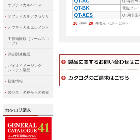
QT-AC
QT専用A
オプティカルベース
QT-BK
電磁ブレ
QT-AES
QT用非常
オプティカルアクセサリ
20
件中
20
件表示
<1
件
～
20
件
>
オプティカルエレメント
工作顕微鏡（ツールスコ
ープ）
測定関連機器
バイオイメージング
システム製品
技術情報
製品名・名称からの検索