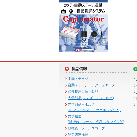
手動ステージ
自動ステージ、アクチュエータ
顕微鏡用自動化製品
光学部品(レンズ、ミラーなど)
光学部品用ホルダ
(レンズホルダ、ミラーホルダなど)
光学機器
(除振台、レール、各種スタンドなど)
顕微鏡、ツールスコープ
測定関連機器