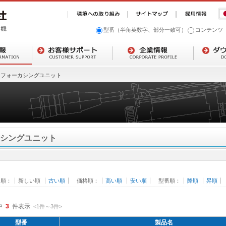
型番（半角英数字、部分一致可）
コンテンツ
フォーカシングユニット
シングユニット
日順：
新しい順
古い順
価格順：
高い順
安い順
型番順：
降順
昇順
中
3
件表示
<1
件
～
3
件
>
型番
製品名