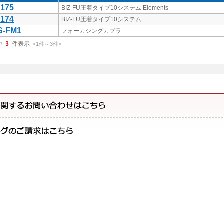
175
BIZ-FU圧着タイプ10システム Elements
174
BIZ-FU圧着タイプ10システム
S-FM1
フォーカシングカプラ
中
3
件表示
<1
件
～
3
件
>