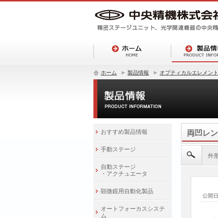
ホーム
製品情報
オプティカルエレメン
おすすめ製品情報
両凹レン
手動ステージ
外形
自動ステージ
・アクチュエータ
顕微鏡用自動化製品
公開
オートフォーカスシステ
ム