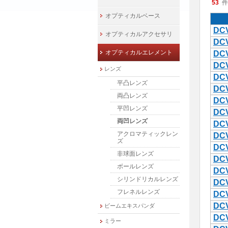
53
件
オプティカルベース
DCV
オプティカルアクセサリ
DCV
オプティカルエレメント
DCV
DCV
レンズ
DCV
平凸レンズ
DCV
両凸レンズ
DCV
平凹レンズ
DCV
両凹レンズ
DCV
アクロマティックレン
DCV
ズ
DCV
非球面レンズ
DCV
ボールレンズ
DCV
シリンドリカルレンズ
DCV
フレネルレンズ
DCV
DCV
ビームエキスパンダ
DCV
ミラー