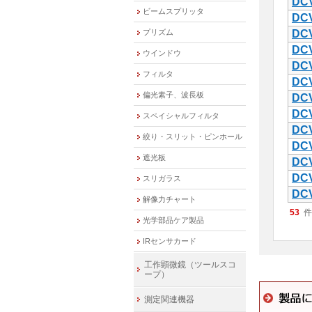
DCV
ビームスプリッタ
DCV
プリズム
DCV
DCV
ウインドウ
DCV
フィルタ
DCV
偏光素子、波長板
DCV
DCV
スペイシャルフィルタ
DCV
絞り・スリット・ピンホール
DCV
遮光板
DCV
DCV
スリガラス
DCV
解像力チャート
53
件
光学部品ケア製品
IRセンサカード
工作顕微鏡（ツールスコ
ープ）
測定関連機器