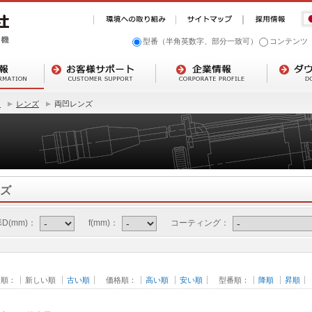
型番（半角英数字、部分一致可）
コンテンツ
ト
レンズ
両凹レンズ
ズ
D(mm)：
f(mm)：
コーティング：
日順：
新しい順
古い順
価格順：
高い順
安い順
型番順：
降順
昇順