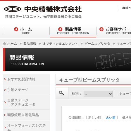
ホーム
製品情報
オプティカルエレメント
ビームスプリッタ
キューブ
おすすめ製品情報
キューブ型ビームスプリッタ
手動ステージ
種別：
キューブ
自動ステージ
・アクチュエータ
顕微鏡用自動化製品
公開日順：
新しい順
古い順
価格
オートフォーカスシステ
ム