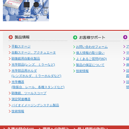
手動ステージ
お問い合わせフォーム
自動ステージ、アクチュエータ
個人情報の取り扱い
顕微鏡用自動化製品
よくあるご質問(FAQ)
光学部品(レンズ、ミラーなど)
製品の保証について
光学部品用ホルダ
技術情報
(レンズホルダ、ミラーホルダなど)
図
光学機器
(除振台、レール、各種スタンドなど)
顕微鏡、ツールスコープ
測定関連機器
バイオイメージングシステム製品
技術情報