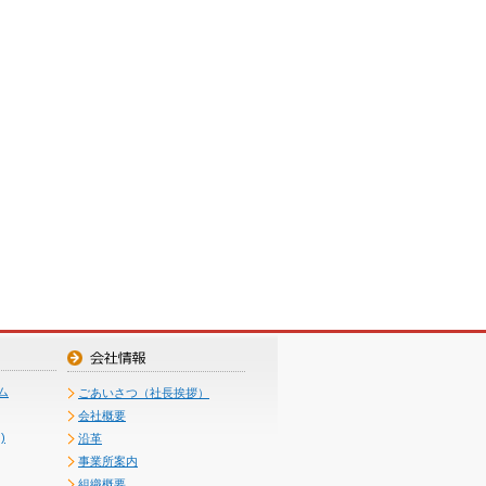
ム
ごあいさつ（社長挨拶）
会社概要
)
沿革
事業所案内
組織概要