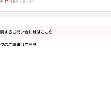
中
17
件表示
<1
件
～
17
件
>