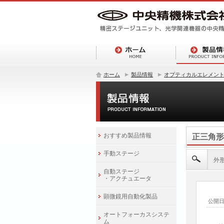
ホーム
製品情報
オプティカルエレメン
おすすめ製品情報
正三角形
手動ステージ
外形
自動ステージ
・アクチュエータ
顕微鏡用自動化製品
公開
オートフォーカスシステ
ム