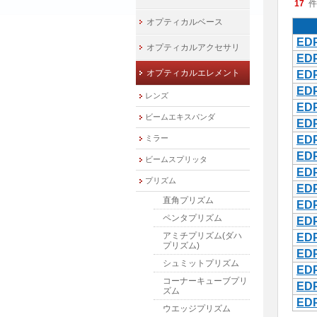
17
件
オプティカルベース
ED
オプティカルアクセサリ
EDP
オプティカルエレメント
ED
EDP
レンズ
ED
ビームエキスパンダ
EDP
ミラー
ED
EDP
ビームスプリッタ
ED
プリズム
ED
直角プリズム
EDP
ペンタプリズム
EDP
アミチプリズム(ダハ
EDP
プリズム)
EDP
シュミットプリズム
ED
コーナーキューブプリ
ED
ズム
ED
ウエッジプリズム