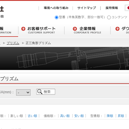
型番（半角英数字、部分一致可）
コンテンツ
ト
プリズム
正三角形プリズム
プリズム
A(mm)：
日順：
新しい順
古い順
価格順：
高い順
安い順
型番順：
降順
昇順