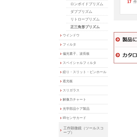
17
件
ロンボイドプリズム
ダブプリズム
リトロープリズム
正三角形プリズム
ウインドウ
フィルタ
偏光素子、波長板
スペイシャルフィルタ
絞り・スリット・ピンホール
遮光板
スリガラス
解像力チャート
光学部品ケア製品
IRセンサカード
工作顕微鏡（ツールスコ
ープ）