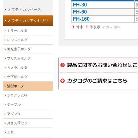
FH-30
オプティカルベース
FH-60
FH-160
オプティカルアクセサリ
3
件中
3
件表示
<1
件
～
3
件
>
ミラーホルダ
レンズホルダ
偏光素子ホルダ
プリズムホルダ
カメラホルダ
十字動ホルダ
溝型ホルダ
ホログラム枠
テーブル
アダプタ
押さえ環セット
工具