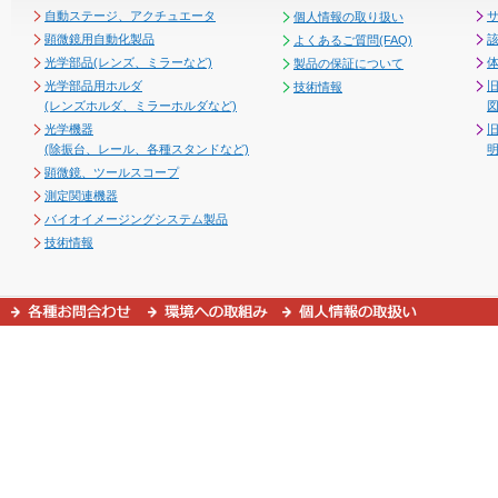
自動ステージ、アクチュエータ
個人情報の取り扱い
顕微鏡用自動化製品
よくあるご質問(FAQ)
光学部品(レンズ、ミラーなど)
製品の保証について
光学部品用ホルダ
技術情報
(レンズホルダ、ミラーホルダなど)
図
光学機器
(除振台、レール、各種スタンドなど)
顕微鏡、ツールスコープ
測定関連機器
バイオイメージングシステム製品
技術情報