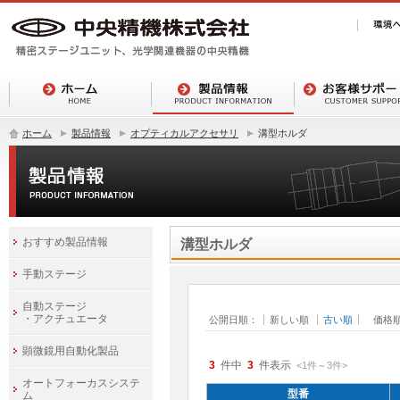
ホーム
製品情報
オプティカルアクセサリ
溝型ホルダ
おすすめ製品情報
溝型ホルダ
手動ステージ
自動ステージ
・アクチュエータ
公開日順：
新しい順
古い順
価格
顕微鏡用自動化製品
3
件中
3
件表示
<1
件
～
3
件
>
オートフォーカスシステ
型番
ム