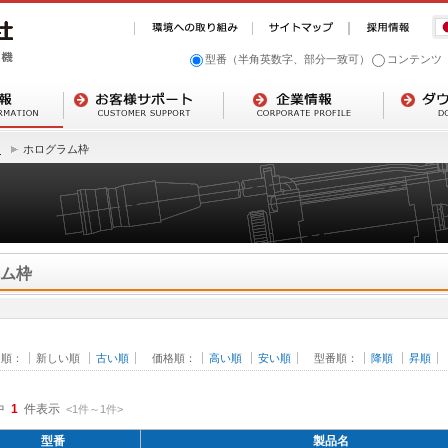
型番（半角英数字、部分一致可）
コンテンツ
リ
ホログラム枠
ム枠
日順：
新しい順
古い順
価格順：
高い順
安い順
型番順：
降順
昇順
中
1
件表示
<1
件
～
1
件
>
型番
製品名