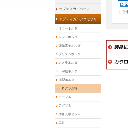
C-5
オプティカルベース
1
件
オプティカルアクセサリ
ミラーホルダ
レンズホルダ
偏光素子ホルダ
プリズムホルダ
カメラホルダ
十字動ホルダ
溝型ホルダ
ホログラム枠
テーブル
アダプタ
押さえ環セット
工具