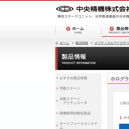
ホーム
製品情報
オプティカルアクセサ
おすすめ製品情報
ホログラ
手動ステージ
自動ステージ
・アクチュエータ
公開
顕微鏡用自動化製品
1
件
オートフォーカスシステ
ム