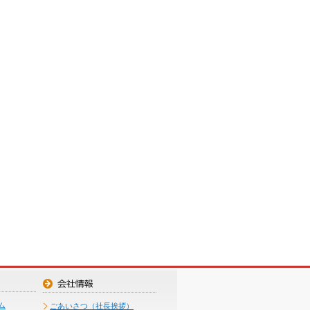
ム
ごあいさつ（社長挨拶）