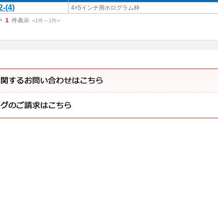
2-(4)
4×5インチ用ホログラム枠
中
1
件表示
<1
件
～
1
件
>