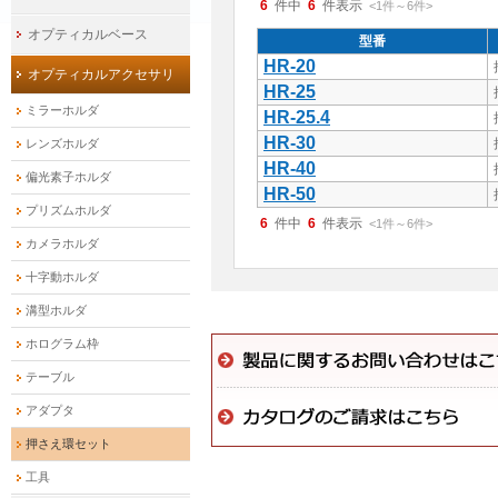
6
件中
6
件表示
<1
件
～
6
件
>
オプティカルベース
型番
HR-20
オプティカルアクセサリ
HR-25
ミラーホルダ
HR-25.4
HR-30
レンズホルダ
HR-40
偏光素子ホルダ
HR-50
プリズムホルダ
6
件中
6
件表示
<1
件
～
6
件
>
カメラホルダ
十字動ホルダ
溝型ホルダ
ホログラム枠
テーブル
アダプタ
押さえ環セット
工具