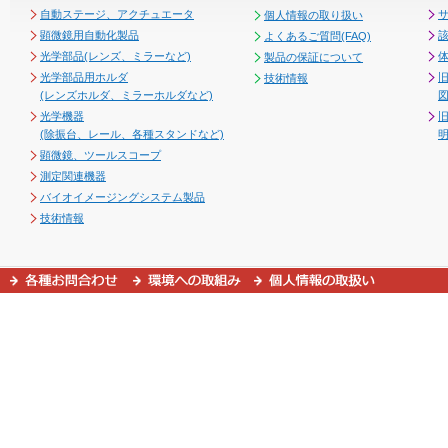
自動ステージ、アクチュエータ
個人情報の取り扱い
顕微鏡用自動化製品
よくあるご質問(FAQ)
光学部品(レンズ、ミラーなど)
製品の保証について
光学部品用ホルダ
技術情報
(レンズホルダ、ミラーホルダなど)
図
光学機器
(除振台、レール、各種スタンドなど)
顕微鏡、ツールスコープ
測定関連機器
バイオイメージングシステム製品
技術情報