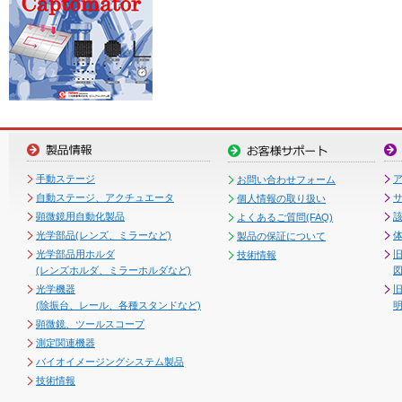
手動ステージ
お問い合わせフォーム
自動ステージ、アクチュエータ
個人情報の取り扱い
顕微鏡用自動化製品
よくあるご質問(FAQ)
光学部品(レンズ、ミラーなど)
製品の保証について
光学部品用ホルダ
技術情報
(レンズホルダ、ミラーホルダなど)
図
光学機器
(除振台、レール、各種スタンドなど)
顕微鏡、ツールスコープ
測定関連機器
バイオイメージングシステム製品
技術情報