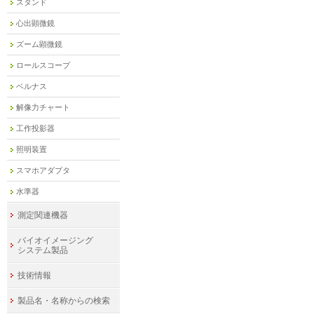
スタンド
心出顕微鏡
ズーム顕微鏡
ロールスコープ
ベルナス
解像力チャート
工作投影器
照明装置
スマホアダプタ
水準器
測定関連機器
バイオイメージング
システム製品
技術情報
製品名・名称からの検索