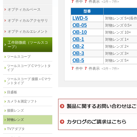
7
件中
7
件表示
<1
件
～
7
件
>
オプティカルベース
型番
LWD-5
対物レンズ 5×(長
オプティカルアクセサリ
OB-05
対物レンズ 0.5×
オプティカルエレメント
OB-10
対物レンズ 10×
OB-1
対物レンズ 1×
工作顕微鏡（ツールスコ
OB-2
対物レンズ 2×
ープ）
OB-3
対物レンズ 3×
ツールスコープ
OB-5
対物レンズ 5×
ツールスコープ Cマウントタ
7
件中
7
件表示
<1
件
～
7
件
>
イプ
ツールスコープ 接眼＋Cマウ
ントタイプ
目盛板
カメラ＆測定ソフト
接眼レンズ
対物レンズ
TVアダプタ