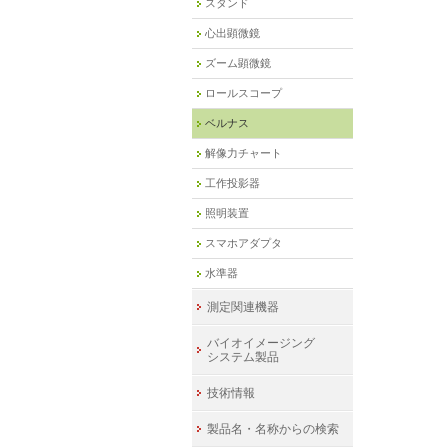
スタンド
心出顕微鏡
ズーム顕微鏡
ロールスコープ
ベルナス
解像力チャート
工作投影器
照明装置
スマホアダプタ
水準器
測定関連機器
バイオイメージング
システム製品
技術情報
製品名・名称からの検索