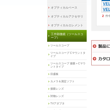
VE
オプティカルベース
VE
2
件
オプティカルアクセサリ
オプティカルエレメント
工作顕微鏡（ツールスコ
ープ）
ツールスコープ
ツールスコープ Cマウントタ
イプ
ツールスコープ 接眼＋Cマウ
ントタイプ
目盛板
カメラ＆測定ソフト
接眼レンズ
対物レンズ
TVアダプタ