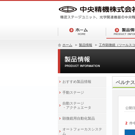
ホーム
製品情報
工作顕微鏡（ツールス
おすすめ製品情報
ベルナス
手動ステージ
自動ステージ
・アクチュエータ
公開
顕微鏡用自動化製品
2
件
オートフォーカスシステ
ム