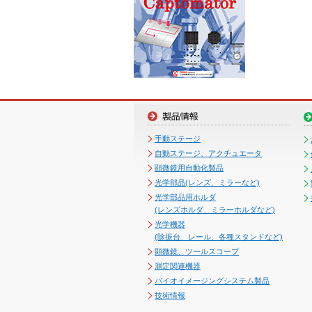
手動ステージ
自動ステージ、アクチュエータ
顕微鏡用自動化製品
光学部品(レンズ、ミラーなど)
光学部品用ホルダ
(レンズホルダ、ミラーホルダなど)
光学機器
(除振台、レール、各種スタンドなど)
顕微鏡、ツールスコープ
測定関連機器
バイオイメージングシステム製品
技術情報