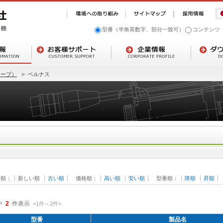
型番（半角英数字、部分一致可）
コンテンツ
コープ）
ベルナス
日順：
新しい順
古い順
価格順：
高い順
安い順
型番順：
降順
昇順
中
2
件表示
<1
件
～
2
件
>
型番
製品名