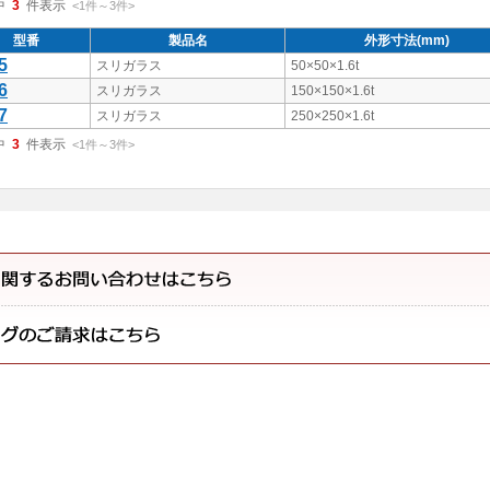
中
3
件表示
<1
件
～
3
件
>
型番
製品名
外形寸法(mm)
5
スリガラス
50×50×1.6t
6
スリガラス
150×150×1.6t
7
スリガラス
250×250×1.6t
中
3
件表示
<1
件
～
3
件
>