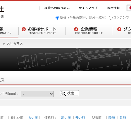
型番（半角英数字、部分一致可）
コンテンツ
ト
スリガラス
ス
寸法(mm)：
日順：
新しい順
古い順
価格順：
高い順
安い順
型番順：
降順
昇順