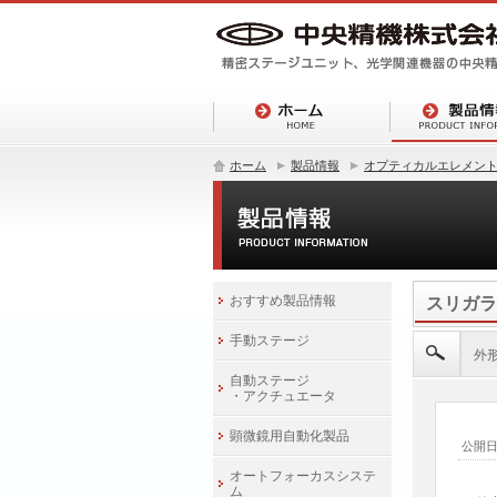
ホーム
製品情報
オプティカルエレメン
おすすめ製品情報
スリガラ
手動ステージ
外形
自動ステージ
・アクチュエータ
顕微鏡用自動化製品
公開
オートフォーカスシステ
ム