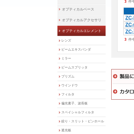
3
件
オプティカルベース
ZC-
オプティカルアクセサリ
ZC-
オプティカルエレメント
ZC-
3
件
レンズ
ビームエキスパンダ
ミラー
ビームスプリッタ
プリズム
ウインドウ
フィルタ
偏光素子、波長板
スペイシャルフィルタ
絞り・スリット・ピンホール
遮光板