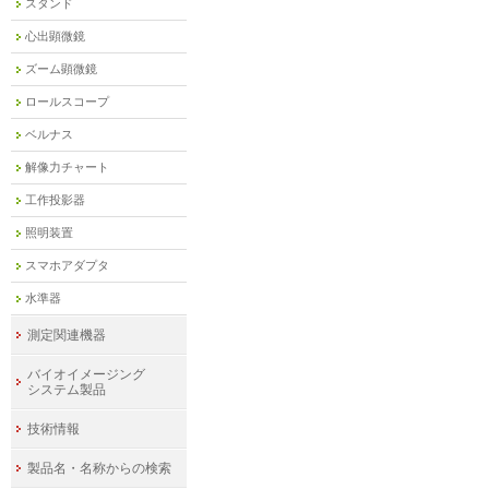
スタンド
心出顕微鏡
ズーム顕微鏡
ロールスコープ
ベルナス
解像力チャート
工作投影器
照明装置
スマホアダプタ
水準器
測定関連機器
バイオイメージング
システム製品
技術情報
製品名・名称からの検索