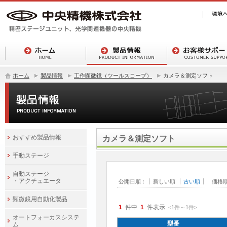
ホーム
製品情報
工作顕微鏡（ツールスコープ）
カメラ＆測定ソフト
おすすめ製品情報
カメラ＆測定ソフト
手動ステージ
自動ステージ
・アクチュエータ
公開日順：
新しい順
古い順
価格
顕微鏡用自動化製品
1
件中
1
件表示
<1
件
～
1
件
>
オートフォーカスシステ
型番
ム