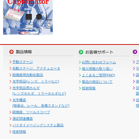
手動ステージ
お問い合わせフォーム
自動ステージ、アクチュエータ
個人情報の取り扱い
顕微鏡用自動化製品
よくあるご質問(FAQ)
光学部品(レンズ、ミラーなど)
製品の保証について
光学部品用ホルダ
技術情報
(レンズホルダ、ミラーホルダなど)
図
光学機器
(除振台、レール、各種スタンドなど)
顕微鏡、ツールスコープ
測定関連機器
バイオイメージングシステム製品
技術情報