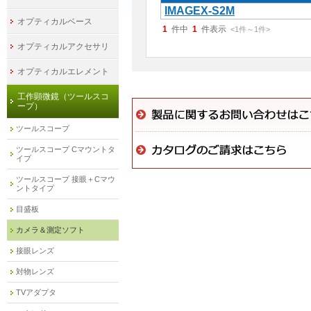
IMAGEX-S2M
オプティカルベース
1
件中
1
件表示
<1
件
～
1
件
>
オプティカルアクセサリ
オプティカルエレメント
工作顕微鏡（ツールスコ
ープ）
ツールスコープ
ツールスコープ Cマウントタ
イプ
ツールスコープ 接眼＋Cマウ
ントタイプ
目盛板
カメラ＆測定ソフト
接眼レンズ
対物レンズ
TVアダプタ