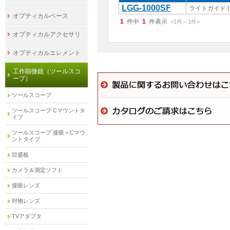
LGG-1000SF
ライトガイド 
オプティカルベース
1
件中
1
件表示
<1
件
～
1
件
>
オプティカルアクセサリ
オプティカルエレメント
工作顕微鏡（ツールスコ
ープ）
ツールスコープ
ツールスコープ Cマウントタ
イプ
ツールスコープ 接眼＋Cマウ
ントタイプ
目盛板
カメラ＆測定ソフト
接眼レンズ
対物レンズ
TVアダプタ