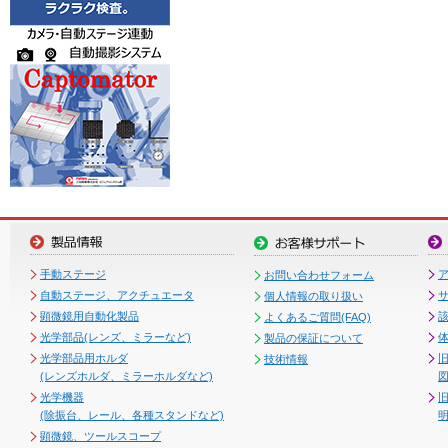
手動ステージ
お問い合わせフォーム
自動ステージ、アクチュエータ
個人情報の取り扱い
顕微鏡用自動化製品
よくあるご質問(FAQ)
光学部品(レンズ、ミラーなど)
製品の保証について
光学部品用ホルダ
技術情報
(レンズホルダ、ミラーホルダなど)
図
光学機器
(除振台、レール、各種スタンドなど)
顕微鏡、ツールスコープ