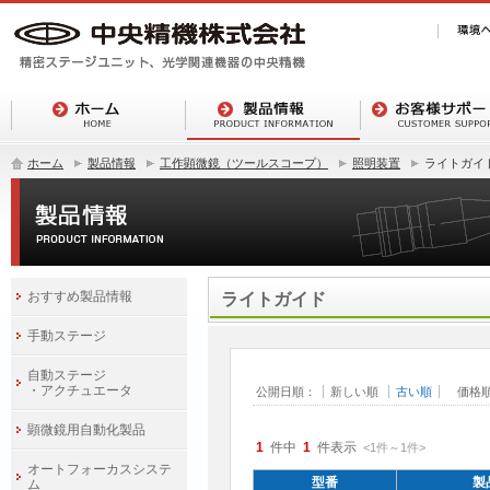
ホーム
製品情報
工作顕微鏡（ツールスコープ）
照明装置
ライトガイ
おすすめ製品情報
ライトガイド
手動ステージ
自動ステージ
・アクチュエータ
公開日順：
新しい順
古い順
価格
顕微鏡用自動化製品
1
件中
1
件表示
<1
件
～
1
件
>
オートフォーカスシステ
型番
製
ム