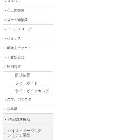
スタンド
心出顕微鏡
ズーム顕微鏡
ロールスコープ
ベルナス
解像力チャート
工作投影器
照明装置
照明装置
ライトガイド
ライトガイドホルダ
スマホアダプタ
水準器
測定関連機器
バイオイメージング
システム製品