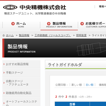
ホーム
製品情報
工作顕微鏡（ツールスコープ）
照明装置
ライトガイ
おすすめ製品情報
ライトガイドホルダ
手動ステージ
自動ステージ
・アクチュエータ
公開日順：
新しい順
古い順
価格
顕微鏡用自動化製品
2
件中
2
件表示
<1
件
～
2
件
>
オートフォーカスシステ
型番
ム