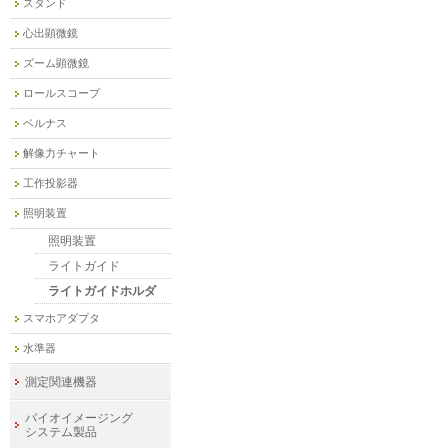
スタンド
心出顕微鏡
ズーム顕微鏡
ロールスコープ
ベルナス
解像力チャート
工作投影器
照明装置
照明装置
ライトガイド
ライトガイドホルダ
スマホアダプタ
水準器
測定関連機器
バイオイメージング
システム製品