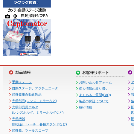
手動ステージ
お問い合わせフォーム
自動ステージ、アクチュエータ
個人情報の取り扱い
顕微鏡用自動化製品
よくあるご質問(FAQ)
光学部品(レンズ、ミラーなど)
製品の保証について
光学部品用ホルダ
技術情報
(レンズホルダ、ミラーホルダなど)
図
光学機器
(除振台、レール、各種スタンドなど)
顕微鏡、ツールスコープ