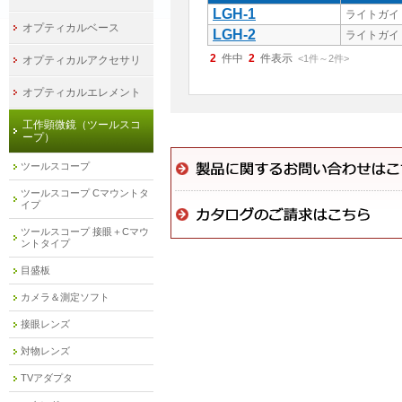
LGH-1
ライトガイド
オプティカルベース
LGH-2
ライトガイド
2
件中
2
件表示
<1
件
～
2
件
>
オプティカルアクセサリ
オプティカルエレメント
工作顕微鏡（ツールスコ
ープ）
ツールスコープ
ツールスコープ Cマウントタ
イプ
ツールスコープ 接眼＋Cマウ
ントタイプ
目盛板
カメラ＆測定ソフト
接眼レンズ
対物レンズ
TVアダプタ