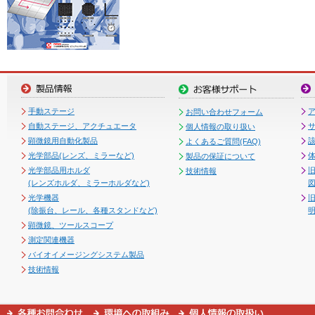
手動ステージ
お問い合わせフォーム
自動ステージ、アクチュエータ
個人情報の取り扱い
顕微鏡用自動化製品
よくあるご質問(FAQ)
光学部品(レンズ、ミラーなど)
製品の保証について
光学部品用ホルダ
技術情報
(レンズホルダ、ミラーホルダなど)
図
光学機器
(除振台、レール、各種スタンドなど)
顕微鏡、ツールスコープ
測定関連機器
バイオイメージングシステム製品
技術情報