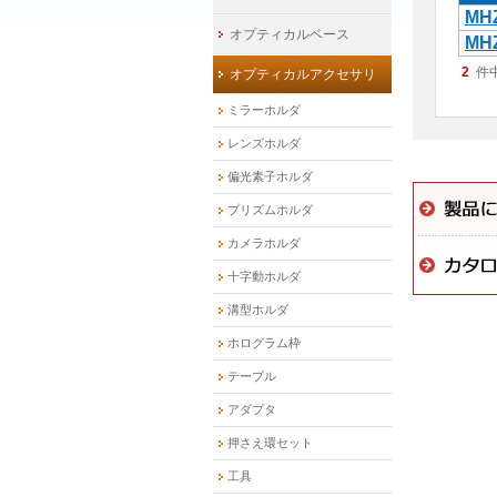
MH
オプティカルベース
MH
2
件
オプティカルアクセサリ
ミラーホルダ
レンズホルダ
偏光素子ホルダ
プリズムホルダ
カメラホルダ
十字動ホルダ
溝型ホルダ
ホログラム枠
テーブル
アダプタ
押さえ環セット
工具