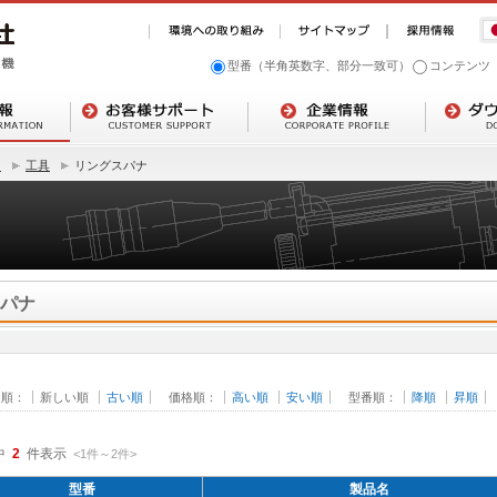
型番（半角英数字、部分一致可）
コンテンツ
リ
工具
リングスパナ
パナ
日順：
新しい順
古い順
価格順：
高い順
安い順
型番順：
降順
昇順
中
2
件表示
<1
件
～
2
件
>
型番
製品名