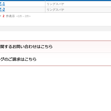
Z-1
リングスパナ
Z-2
リングスパナ
中
2
件表示
<1
件
～
2
件
>