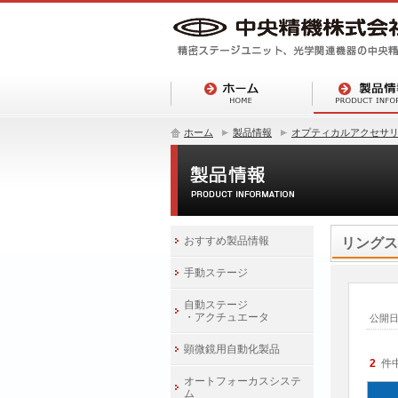
ホーム
製品情報
オプティカルアクセサ
おすすめ製品情報
リングス
手動ステージ
自動ステージ
・アクチュエータ
公開
顕微鏡用自動化製品
2
件
オートフォーカスシステ
ム