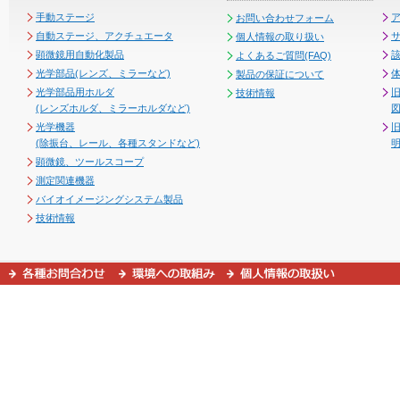
手動ステージ
お問い合わせフォーム
自動ステージ、アクチュエータ
個人情報の取り扱い
顕微鏡用自動化製品
よくあるご質問(FAQ)
光学部品(レンズ、ミラーなど)
製品の保証について
光学部品用ホルダ
技術情報
(レンズホルダ、ミラーホルダなど)
図
光学機器
(除振台、レール、各種スタンドなど)
顕微鏡、ツールスコープ
測定関連機器
バイオイメージングシステム製品
技術情報