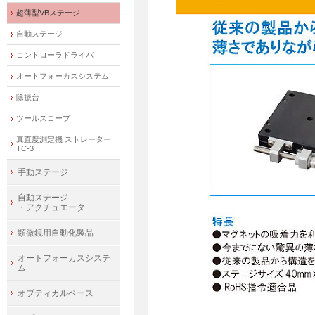
超薄型VBステージ
自動ステージ
コントローラドライバ
オートフォーカスシステム
除振台
ツールスコープ
真直度測定機 ストレーター
TC-3
手動ステージ
自動ステージ
・アクチュエータ
顕微鏡用自動化製品
オートフォーカスシステ
ム
オプティカルベース