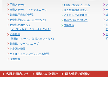
手動ステージ
お問い合わせフォーム
自動ステージ、アクチュエータ
個人情報の取り扱い
顕微鏡用自動化製品
よくあるご質問(FAQ)
光学部品(レンズ、ミラーなど)
製品の保証について
光学部品用ホルダ
技術情報
(レンズホルダ、ミラーホルダなど)
図
光学機器
(除振台、レール、各種スタンドなど)
顕微鏡、ツールスコープ
測定関連機器
バイオイメージングシステム製品
技術情報