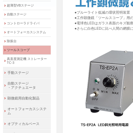
超薄型VBステージ
●ブルーライト低減の環状照明装置
自動ステージ
●工作顕微鏡「ツールスコープ」用の
●電球色LEDはガラス表面のキズ観
コントローラドライバ
●さらに白色LEDに比べ人間の網
オートフォーカスシステム
除振台
ツールスコープ
真直度測定機 ストレーター
TC-3
手動ステージ
自動ステージ
・アクチュエータ
顕微鏡用自動化製品
オートフォーカスシステ
ム
オプティカルベース