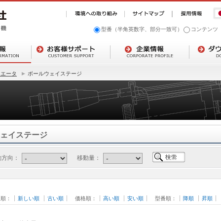
型番（半角英数字、部分一致可）
コンテンツ
ュエータ
ボールウェイステージ
ェイステージ
動方向：
移動量：
日順：
新しい順
古い順
価格順：
高い順
安い順
型番順：
降順
昇順