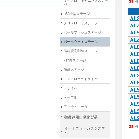
マイクロスキャニングステー
38
件
ジ
□30小型ステージ
ALS
クロスローラステージ
ALZ
ALS
ボールブッシュステージ
ALZ
ボールウェイステージ
ALD
高精度高剛性ステージ
ALD
Z昇降ステージ
ALD
ALD
傾斜ステージ
ALS
コントローラドライバ
ALS
ドライバ
ALS
ALS
ケーブル
ALS
アクチュエータ
ALS
顕微鏡用自動化製品
ALS
38
件
オートフォーカスシステ
ム