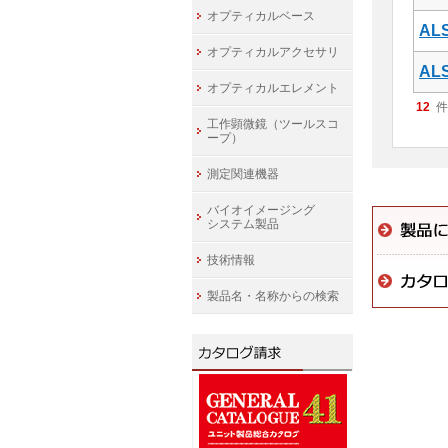
オプティカルベース
ALS
オプティカルアクセサリ
ALS
オプティカルエレメント
12
件
工作顕微鏡（ツールスコ
ープ）
測定関連機器
バイオイメージング
システム製品
技術情報
製品名・名称からの検索