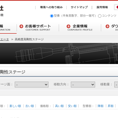
型番（半角英数字、部分一致可）
コンテンツ
ュエータ
高精度高剛性ステージ
剛性ステージ
テージ面：
移動方向：
移動量：
日順：
新しい順
古い順
価格順：
高い順
安い順
型番順：
降順
昇順