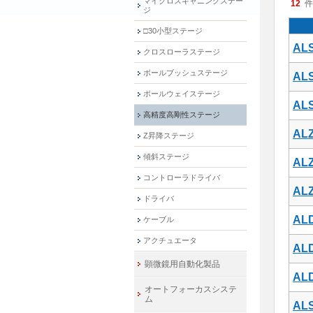
マイクロスキャニングステー
12
件
ジ
□30小型ステージ
ALS
クロスローラステージ
ボールブッシュステージ
ALS
ボールウェイステージ
ALS
高精度高剛性ステージ
ALZ
Z昇降ステージ
傾斜ステージ
ALZ
コントローラドライバ
ALZ
ドライバ
ALD
ケーブル
アクチュエータ
ALD
顕微鏡用自動化製品
ALD
オートフォーカスシステ
ム
ALS