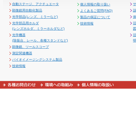
自動ステージ、アクチュエータ
個人情報の取り扱い
顕微鏡用自動化製品
よくあるご質問(FAQ)
光学部品(レンズ、ミラーなど)
製品の保証について
光学部品用ホルダ
技術情報
(レンズホルダ、ミラーホルダなど)
図
光学機器
(除振台、レール、各種スタンドなど)
顕微鏡、ツールスコープ
測定関連機器
バイオイメージングシステム製品
技術情報