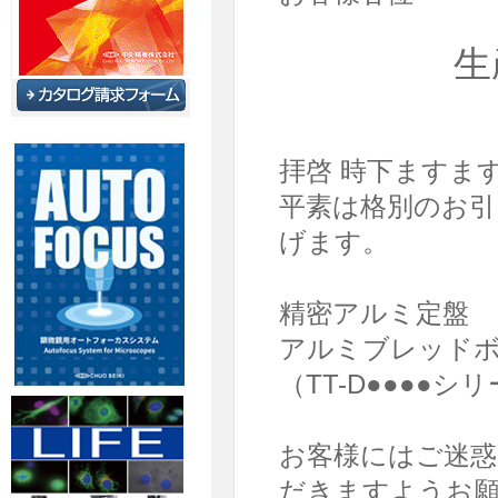
生
拝啓 時下ますま
平素は格別のお引
げます。
精密アルミ定盤 
アルミブレッドボー
（TT-D●●●●
お客様にはご迷
だきますようお