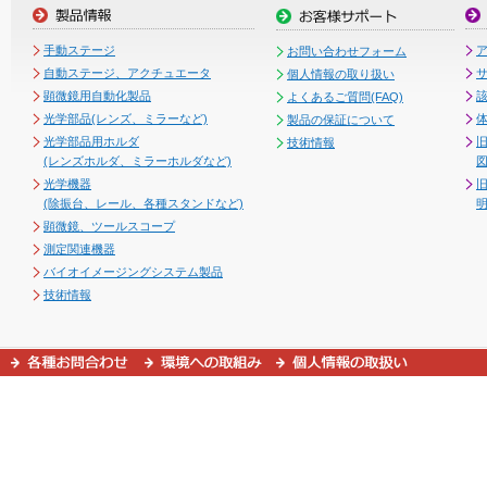
手動ステージ
お問い合わせフォーム
自動ステージ、アクチュエータ
個人情報の取り扱い
顕微鏡用自動化製品
よくあるご質問(FAQ)
光学部品(レンズ、ミラーなど)
製品の保証について
光学部品用ホルダ
技術情報
(レンズホルダ、ミラーホルダなど)
図
光学機器
(除振台、レール、各種スタンドなど)
顕微鏡、ツールスコープ
測定関連機器
バイオイメージングシステム製品
技術情報