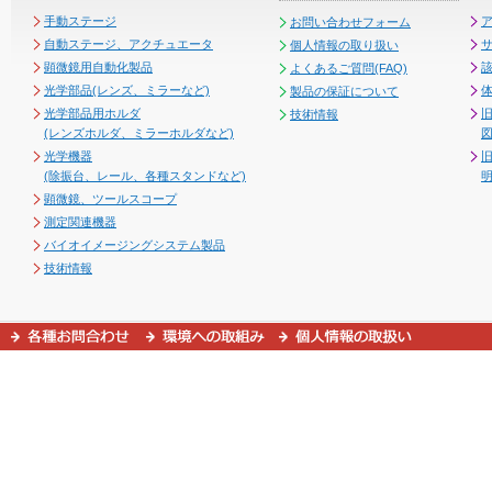
手動ステージ
お問い合わせフォーム
自動ステージ、アクチュエータ
個人情報の取り扱い
顕微鏡用自動化製品
よくあるご質問(FAQ)
光学部品(レンズ、ミラーなど)
製品の保証について
光学部品用ホルダ
技術情報
(レンズホルダ、ミラーホルダなど)
図
光学機器
(除振台、レール、各種スタンドなど)
顕微鏡、ツールスコープ
測定関連機器
バイオイメージングシステム製品
技術情報