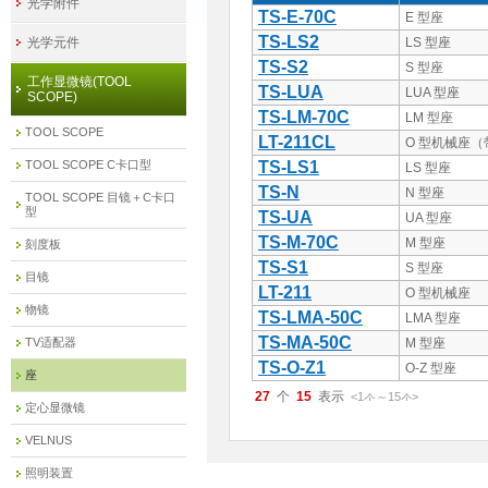
光学附件
TS-E-70C
E 型座
TS-LS2
光学元件
LS 型座
TS-S2
S 型座
工作显微镜(TOOL
TS-LUA
LUA 型座
SCOPE)
TS-LM-70C
LM 型座
TOOL SCOPE
LT-211CL
O 型机械座
TOOL SCOPE C卡口型
TS-LS1
LS 型座
TS-N
N 型座
TOOL SCOPE 目镜＋C卡口
型
TS-UA
UA 型座
TS-M-70C
M 型座
刻度板
TS-S1
S 型座
目镜
LT-211
O 型机械座
物镜
TS-LMA-50C
LMA 型座
TS-MA-50C
TV适配器
M 型座
TS-O-Z1
O-Z 型座
座
27
15
<1
～
15
>
件
件
定心显微镜
VELNUS
照明装置