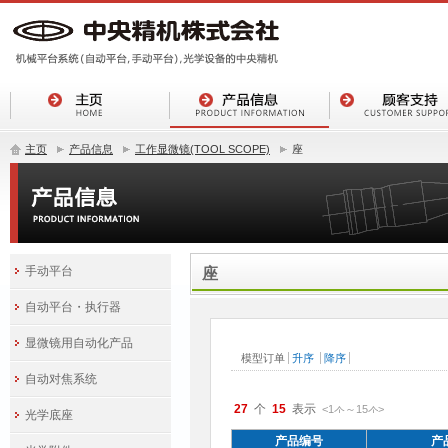
主页
产品信息
工作显微镜(TOOL SCOPE)
座
手动平台
座
自动平台・执行器
显微镜用自动化产品
自动对焦系统
27
15
<1
～
15
>
件
件
光学底座
产品编号
产