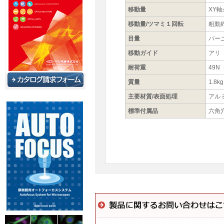
移動量
XY軸
移動量/ツマミ１回転
粗動約
目量
バーニ
移動ガイド
アリ
耐荷重
49N
質量
1.8kg
主要材質/表面処理
アル
標準付属品
六角