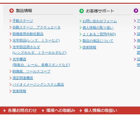
手動ステージ
お問い合わせフォーム
自動ステージ、アクチュエータ
個人情報の取り扱い
顕微鏡用自動化製品
よくあるご質問(FAQ)
光学部品(レンズ、ミラーなど)
製品の保証について
光学部品用ホルダ
技術情報
(レンズホルダ、ミラーホルダなど)
図
光学機器
(除振台、レール、各種スタンドなど)
顕微鏡、ツールスコープ
測定関連機器
バイオイメージングシステム製品
技術情報