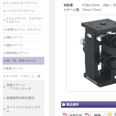
ラックピニオンステージ
移動量
XY軸±25mm、Z軸0～3
ステージ面
76mm×76mm
ハイグレードステージ
スリムステージ、クロスロー
ラステージ
Z昇降ステージ、Zステージ
回転ステージ
傾斜ステージ
傾斜回転ステージ
XZ、YZ、XYZステージ
吸着プレート
スペーサ・ブラケット・他
自動ステージ
・アクチュエータ
顕微鏡用自動化製品
製品資料
オートフォーカスシステ
ム