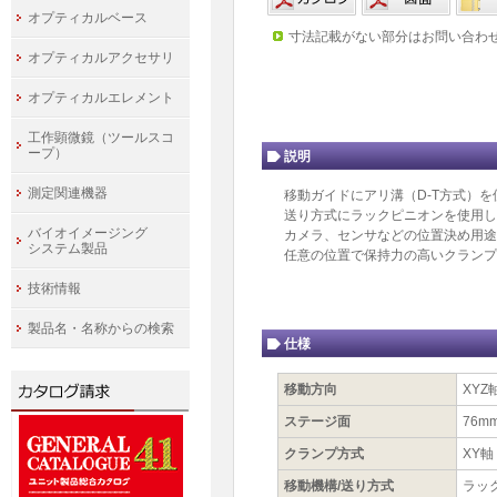
オプティカルベース
寸法記載がない部分はお問い合わ
オプティカルアクセサリ
オプティカルエレメント
工作顕微鏡（ツールスコ
ープ）
説明
測定関連機器
移動ガイドにアリ溝（D-T方式）
送り方式にラックピニオンを使用し
バイオイメージング
カメラ、センサなどの位置決め用途
システム製品
任意の位置で保持力の高いクランプ
技術情報
製品名・名称からの検索
仕様
移動方向
XYZ
ステージ面
76m
クランプ方式
XY
移動機構/送り方式
ラッ