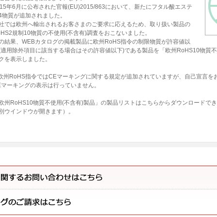
015年6月に公布された官報(EU)2015/863において、新たにフタル酸エステ
4物質が追加されました。
社では欧州へ輸出されるお客さまのご要求に応えるため、取り扱い製品の
oHS2規制10物質の不使用(不含有)調査をおこないました。
の結果、WEBカタログの掲載製品に欧州RoHS指令の制限物質が許容値以
(適用除外項目に該当する場合はその許容値以下)である製品を「欧州RoHS10物質不含
クを表示しました。
欧州RoHS指令ではCEマーキングに関する規定が追加されていますが、自己宣言を
Eマーキングの表示は行っていません。
欧州RoHS10物質不使用(不含有)製品」の製品リストはこちらからダウンロードで
別ウインドウが開きます）。