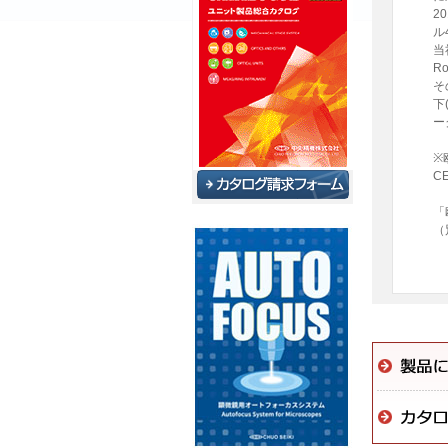
2
ル
当
R
そ
下
ー
※
C
「
（