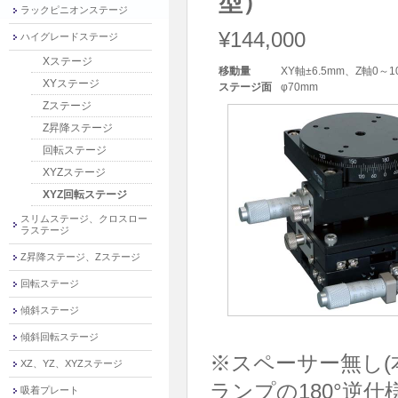
型）
ラックピニオンステージ
¥144,000
ハイグレードステージ
Xステージ
移動量
XY軸±6.5mm、Z軸0～
XYステージ
ステージ面
φ70mm
Zステージ
Z昇降ステージ
回転ステージ
XYZステージ
XYZ回転ステージ
スリムステージ、クロスロー
ラステージ
Z昇降ステージ、Zステージ
回転ステージ
傾斜ステージ
傾斜回転ステージ
※スペーサー無し(
XZ、YZ、XYZステージ
ランプの180°逆
吸着プレート