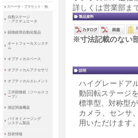
詳しくは営業部ま
スペーサ・ブラケット・他
製品資料
自動ステージ
・アクチュエータ
顕微鏡用自動化製品
※寸法記載のない
オートフォーカスシステ
ム
オプティカルベース
オプティカルアクセサリ
説明
オプティカルエレメント
ハイグレードアル
動回転ステージを
工作顕微鏡（ツールスコ
ープ）
標準型、対称型
測定関連機器
カメラ、センサ
バイオイメージング
用いただけます
システム製品
技術情報