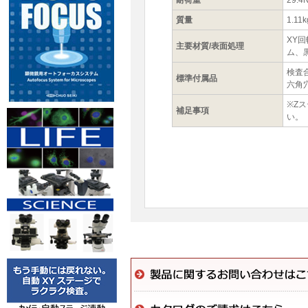
耐荷重
29.4N
質量
1.11k
XY
主要材質/表面処理
ム、
検査
標準付属品
六角
※Z
補足事項
い。