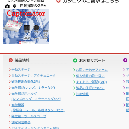
手動ステージ
お問い合わせフォーム
自動ステージ、アクチュエータ
個人情報の取り扱い
顕微鏡用自動化製品
よくあるご質問(FAQ)
光学部品(レンズ、ミラーなど)
製品の保証について
光学部品用ホルダ
技術情報
(レンズホルダ、ミラーホルダなど)
図
光学機器
(除振台、レール、各種スタンドなど)
顕微鏡、ツールスコープ
測定関連機器
バイオイメージングシステム製品