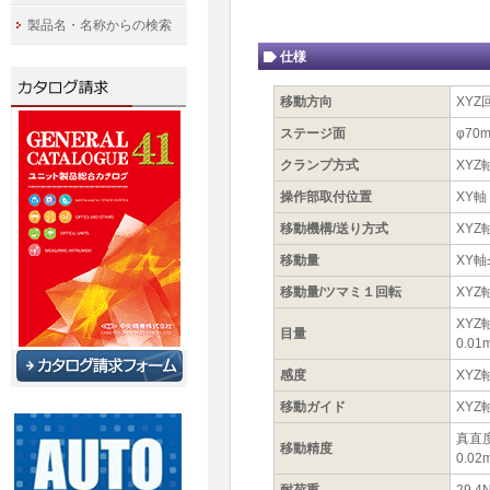
製品名・名称からの検索
仕様
移動方向
XYZ
ステージ面
φ70
クランプ方式
XY
操作部取付位置
XY軸
移動機構/送り方式
XYZ
移動量
XY軸
移動量/ツマミ１回転
XYZ
XY
目量
0.0
感度
XYZ
移動ガイド
XY
真直度
移動精度
0.02