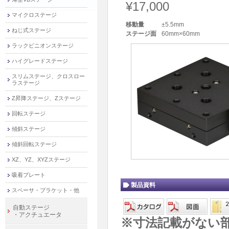
¥17,000
マイクロステージ
移動量
±5.5mm
ねじ式ステージ
ステージ面
60mm×60mm
ラックピニオンステージ
ハイグレードステージ
スリムステージ、クロスロー
ラステージ
Z昇降ステージ、Zステージ
回転ステージ
傾斜ステージ
傾斜回転ステージ
XZ、YZ、XYZステージ
吸着プレート
製品資料
スペーサ・ブラケット・他
自動ステージ
・アクチュエータ
※寸法記載がない