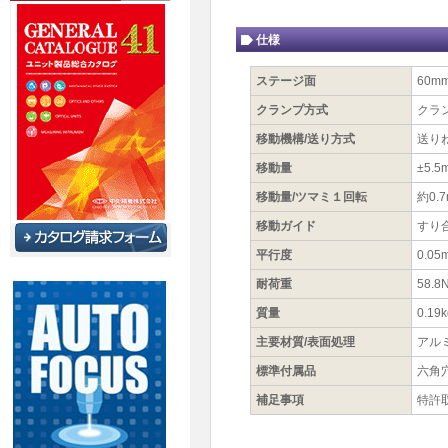
仕様
ステージ面
60m
クランプ方式
クラ
移動機構/送り方式
送りね
移動量
±5.5
移動量/ツマミ１回転
約0.
移動ガイド
すり
平行度
0.05
耐荷重
58.8N
質量
0.19k
主要材質/表面処理
アル
標準付属品
六角
補足事項
特許