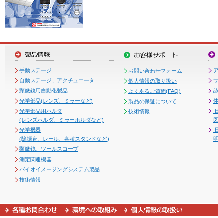
手動ステージ
お問い合わせフォーム
自動ステージ、アクチュエータ
個人情報の取り扱い
顕微鏡用自動化製品
よくあるご質問(FAQ)
光学部品(レンズ、ミラーなど)
製品の保証について
光学部品用ホルダ
技術情報
(レンズホルダ、ミラーホルダなど)
図
光学機器
(除振台、レール、各種スタンドなど)
顕微鏡、ツールスコープ
測定関連機器
バイオイメージングシステム製品
技術情報