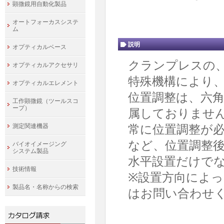
顕微鏡用自動化製品
オートフォーカスシステ
ム
説明
オプティカルベース
クランプレスの
オプティカルアクセサリ
特殊機構により
オプティカルエレメント
位置調整は、六
工作顕微鏡（ツールスコ
ープ）
属しておりませ
測定関連機器
常に位置調整が
など、位置調整
バイオイメージング
システム製品
水平設置だけでな
技術情報
※設置方向によ
製品名・名称からの検索
はお問い合わせ