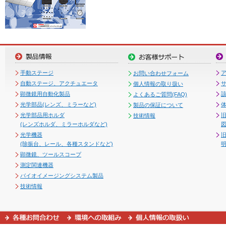
手動ステージ
お問い合わせフォーム
自動ステージ、アクチュエータ
個人情報の取り扱い
顕微鏡用自動化製品
よくあるご質問(FAQ)
光学部品(レンズ、ミラーなど)
製品の保証について
光学部品用ホルダ
技術情報
(レンズホルダ、ミラーホルダなど)
図
光学機器
(除振台、レール、各種スタンドなど)
顕微鏡、ツールスコープ
測定関連機器
バイオイメージングシステム製品
技術情報