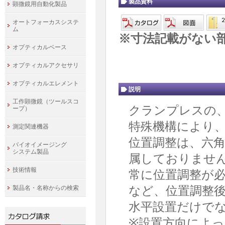
製品資料
顕微鏡用自動化製品
オートフォーカスシステ
ム
※寸法記載がない
オプティカルベース
オプティカルアクセサリ
オプティカルエレメント
説明
工作顕微鏡（ツールスコ
クランプレスの
ープ）
特殊機構により
測定関連機器
位置調整は、六
バイオイメージング
システム製品
属しておりませ
技術情報
常に位置調整が
など、位置調整
製品名・名称からの検索
水平設置だけでな
※設置方向によ