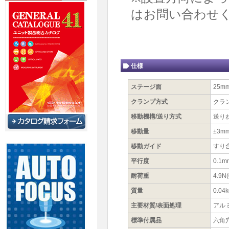
はお問い合わせ
仕様
ステージ面
25m
クランプ方式
クラ
移動機構/送り方式
送りね
移動量
±3m
移動ガイド
すり
平行度
0.1m
耐荷重
4.9N(
質量
0.04k
主要材質/表面処理
アル
標準付属品
六角