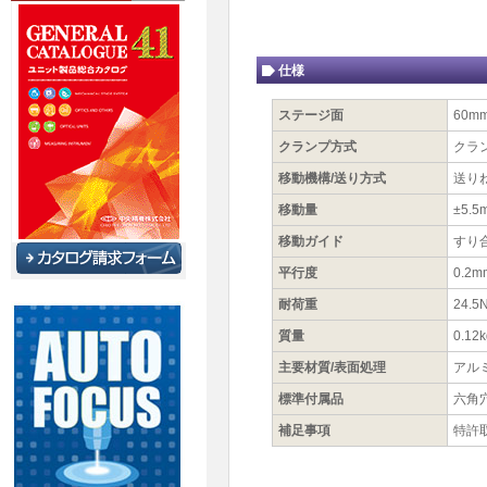
仕様
ステージ面
60m
クランプ方式
クラ
移動機構/送り方式
送りね
移動量
±5.5
移動ガイド
すり
平行度
0.2m
耐荷重
24.5N
質量
0.12k
主要材質/表面処理
アル
標準付属品
六角
補足事項
特許