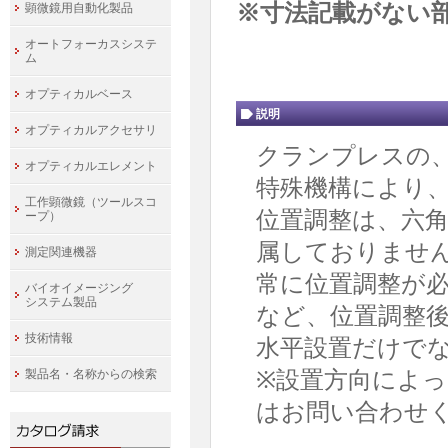
※寸法記載がない
顕微鏡用自動化製品
オートフォーカスシステ
ム
オプティカルベース
説明
オプティカルアクセサリ
クランプレスの
オプティカルエレメント
特殊機構により
工作顕微鏡（ツールスコ
位置調整は、六
ープ）
属しておりませ
測定関連機器
常に位置調整が
バイオイメージング
システム製品
など、位置調整
技術情報
水平設置だけでな
※設置方向によ
製品名・名称からの検索
はお問い合わせ