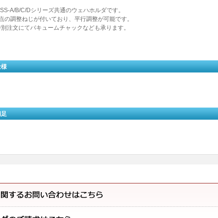
SS-A/B/C/Dシリーズ共通のウェハホルダです。
3点の調整ねじが付いており、平行調整が可能です。
特別注文にてバキュームチャックなども承ります。
仕様
補足