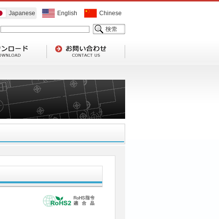
Japanese
English
Chinese
1