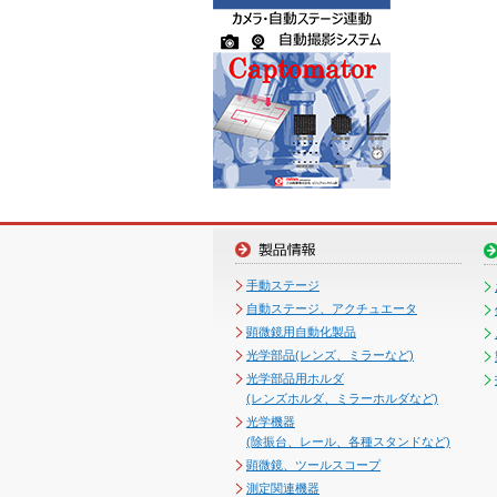
手動ステージ
自動ステージ、アクチュエータ
顕微鏡用自動化製品
光学部品(レンズ、ミラーなど)
光学部品用ホルダ
(レンズホルダ、ミラーホルダなど)
光学機器
(除振台、レール、各種スタンドなど)
顕微鏡、ツールスコープ
測定関連機器