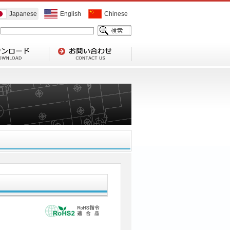
Japanese
English
Chinese
1