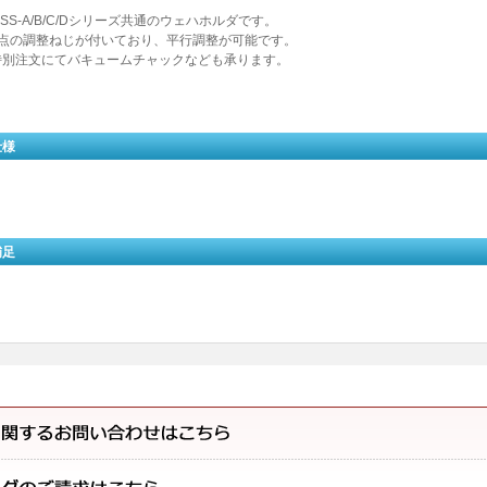
SS-A/B/C/Dシリーズ共通のウェハホルダです。
3点の調整ねじが付いており、平行調整が可能です。
特別注文にてバキュームチャックなども承ります。
仕様
補足