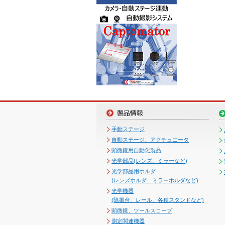
手動ステージ
自動ステージ、アクチュエータ
顕微鏡用自動化製品
光学部品(レンズ、ミラーなど)
光学部品用ホルダ
(レンズホルダ、ミラーホルダなど)
光学機器
(除振台、レール、各種スタンドなど)
顕微鏡、ツールスコープ
測定関連機器