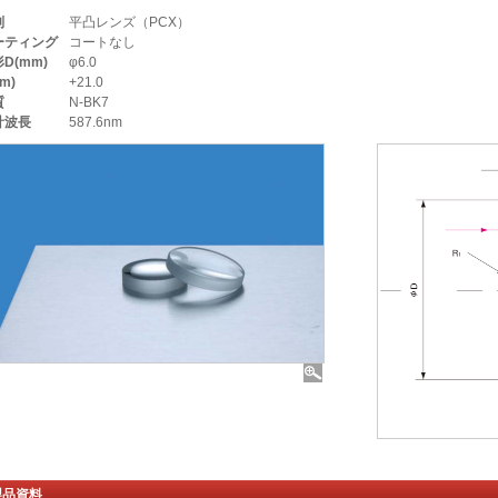
別
平凸レンズ（PCX）
ーティング
コートなし
D(mm)
φ6.0
mm)
+21.0
質
N-BK7
計波長
587.6nm
製品資料