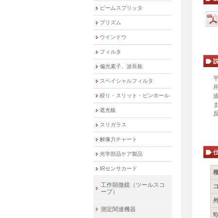
ビームスプリッタ
プリズム
ウインドウ
フィルタ
偏光素子、波長板
スペイシャルフィルタ
絞り・スリット・ピンホール
遮光板
スリガラス
解像力チャート
光学部品ケア製品
IRセンサカード
工作顕微鏡（ツールスコ
ープ）
外
測定関連機器
f