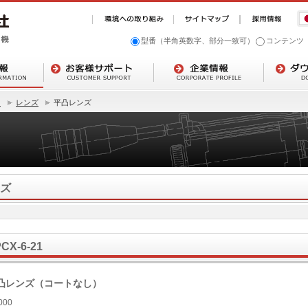
型番（半角英数字、部分一致可）
コンテンツ
ト
レンズ
平凸レンズ
ズ
CX-6-21
凸レンズ（コートなし）
000