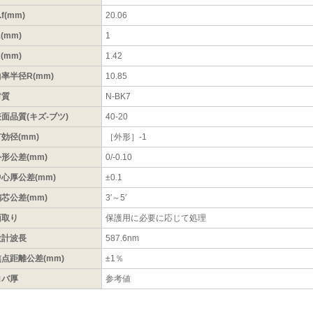
.f(mm)
20.06
1(mm)
1
2(mm)
1.42
率半径R(mm)
10.85
材質
N-BK7
面品質(キズ-ブツ)
40-20
効径(mm)
［外形］-1
形公差(mm)
0/-0.10
心厚公差(mm)
±0.1
芯公差(mm)
3′～5′
面取り
保護用に必要に応じて処理
設計波長
587.6nm
焦点距離公差(mm)
±1％
コバ厚
参考値