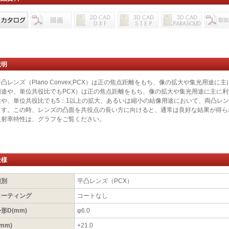
説明
平凸レンズ（Plano Convex;PCX）は正の焦点距離をもち、像の拡大や集光用途
用途や、単位共役比でもPCX）は正の焦点距離をもち、像の拡大や集光用途に主に
途や、単位共役比でも5：1以上の拡大、あるいは縮小の結像用途において、両凸レ
ます。この時、レンズの凸面を共役点の長い方に向けると、通常は良好な結果が得ら
反射率特性は、グラフをご覧ください。
仕様
種別
平凸レンズ（PCX）
コーティング
コートなし
形D(mm)
φ6.0
(mm)
+21.0