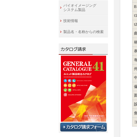
バイオイメージング
B
システム製品
t
技術情報
t
製品名・名称からの検索
曲
表
有
外
中
偏