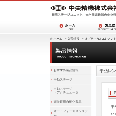
ホーム
製品情報
オプティカルエレメン
おすすめ製品情報
平凸レン
手動ステージ
自動ステージ
・アクチュエータ
P
顕微鏡用自動化製品
平
オートフォーカスシステ
¥5,
ム