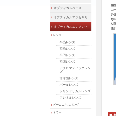
種
オプティカルベース
コ
外形
オプティカルアクセサリ
f(
材
オプティカルエレメント
設
レンズ
平凸レンズ
両凸レンズ
平凹レンズ
両凹レンズ
アクロマティックレン
ズ
非球面レンズ
ボールレンズ
シリンドリカルレンズ
フレネルレンズ
ビームエキスパンダ
ミラー