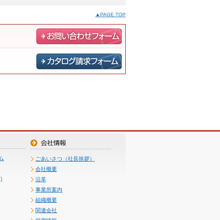
▲PAGE TOP
ム
ごあいさつ（社長挨拶）
会社概要
)
沿革
事業所案内
組織概要
関連会社