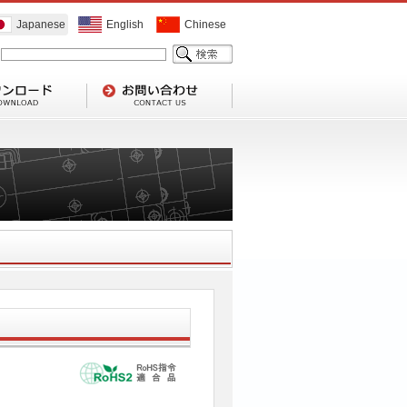
Japanese
English
Chinese
1