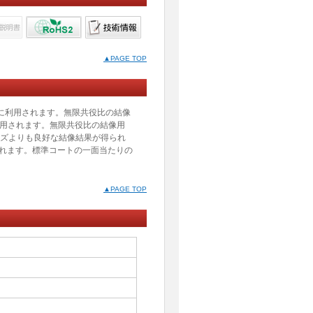
▲PAGE TOP
に主に利用されます。無限共役比の結像
利用されます。無限共役比の結像用
ンズよりも良好な結像結果が得られ
れます。標準コートの一面当たりの
▲PAGE TOP