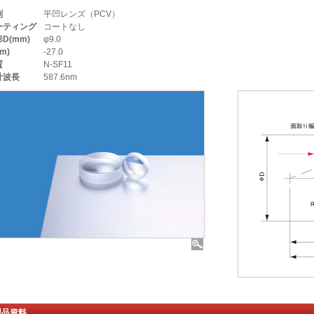
別
平凹レンズ（PCV）
ーティング
コートなし
D(mm)
φ9.0
mm)
-27.0
質
N-SF11
計波長
587.6nm
製品資料