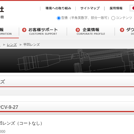
型番（半角英数字、部分一致可）
コンテンツ
ト
レンズ
平凹レンズ
ズ
CV-9-27
凹レンズ（コートなし）
000