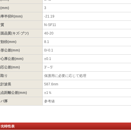
2(mm)
3
率半径R(mm)
-21.19
材質
N-SF11
面品質(キズ-ブツ)
40-20
効径(mm)
8.1
形公差(mm)
0/-0.1
心厚公差(mm)
±0.1
芯公差(mm)
3′～5′
面取り
保護用に必要に応じて処理
設計波長
587.6nm
焦点距離公差(mm)
±1％
コバ厚
参考値
分光特性表