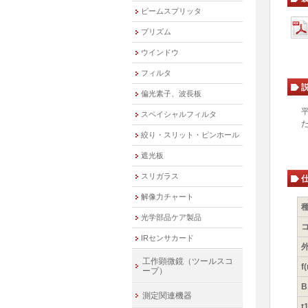
ビームスプリッタ
プリズム
ウインドウ
フィルタ
偏光素子、波長板
スペイシャルフィルタ
絞り・スリット・ピンホール
遮光板
スリガラス
解像力チャート
光学部品ケア製品
IRセンサカード
外
工作顕微鏡（ツールスコ
f
ープ）
B
測定関連機器
t