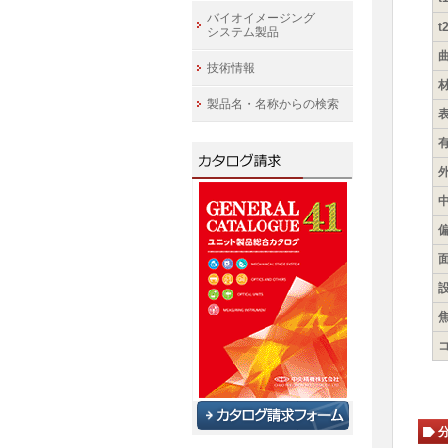
バイオイメージング
t
システム製品
曲
技術情報
製品名・名称からの検索
表
有
外
中
偏