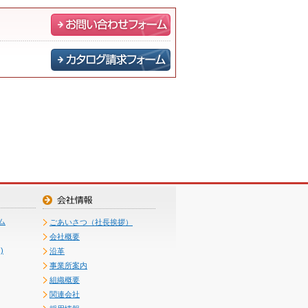
ム
ごあいさつ（社長挨拶）
会社概要
)
沿革
事業所案内
組織概要
関連会社