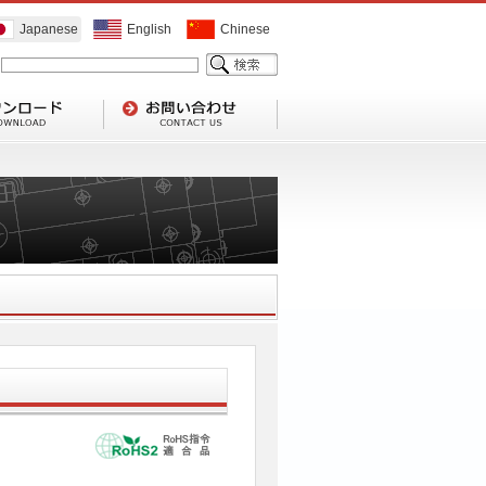
Japanese
English
Chinese
1