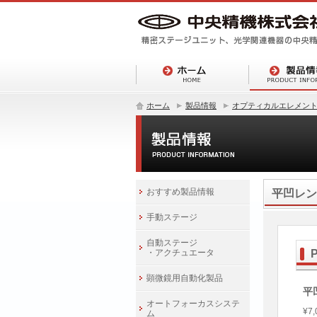
ホーム
製品情報
オプティカルエレメン
おすすめ製品情報
平凹レン
手動ステージ
自動ステージ
・アクチュエータ
P
顕微鏡用自動化製品
平
オートフォーカスシステ
¥7,
ム