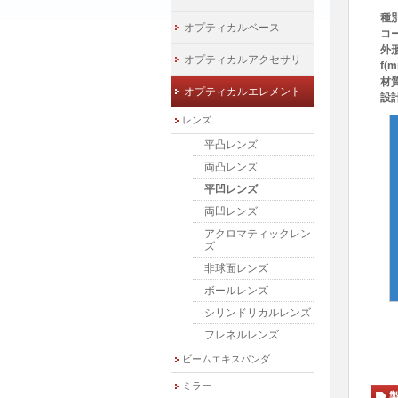
種
オプティカルベース
コ
外形
オプティカルアクセサリ
f(
材
オプティカルエレメント
設
レンズ
平凸レンズ
両凸レンズ
平凹レンズ
両凹レンズ
アクロマティックレン
ズ
非球面レンズ
ボールレンズ
シリンドリカルレンズ
フレネルレンズ
ビームエキスパンダ
ミラー