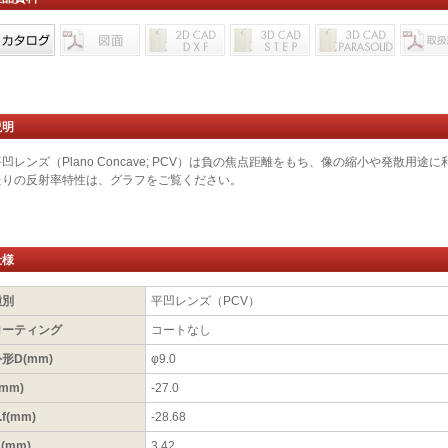
説明
平凹レンズ（Plano Concave; PCV）は負の焦点距離をもち、像の縮小や発散用
たりの反射率特性は、グラフをご覧ください。
仕様
種別
平凹レンズ（PCV）
コーティング
コートなし
形D(mm)
φ9.0
(mm)
-27.0
.f(mm)
-28.68
1(mm)
3.42