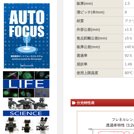
板厚(mm)
1.5
溝ピッチ(本/mm)
8
材質
アク
外形公差(mm)
±1.5
焦点距離公差(mm)
±5％
板厚公差(mm)
±40
透過率
92％
屈折率
1.4
使用上限温度
80℃
分光特性表