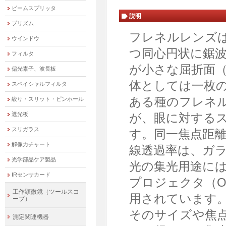
ビームスプリッタ
説明
プリズム
フレネルレンズ
ウインドウ
つ同心円状に鋸
フィルタ
が小さな屈折面
偏光素子、波長板
体としては一枚
スペイシャルフィルタ
ある種のフレネ
絞り・スリット・ピンホール
遮光板
が、眼に対する
スリガラス
す。同一焦点距
解像力チャート
線透過率は、ガ
光学部品ケア製品
光の集光用途に
IRセンサカード
プロジェクタ（O
工作顕微鏡（ツールスコ
用されています
ープ）
そのサイズや焦
測定関連機器