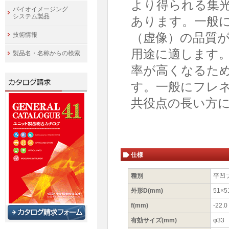
より得られる集
バイオイメージング
システム製品
あります。一般
（虚像）の品質
技術情報
用途に適します
製品名・名称からの検索
率が高くなるた
す。一般にフレ
共役点の長い方
仕様
種別
平凹
外形D(mm)
51×5
f(mm)
-22.0
有効サイズ(mm)
φ33