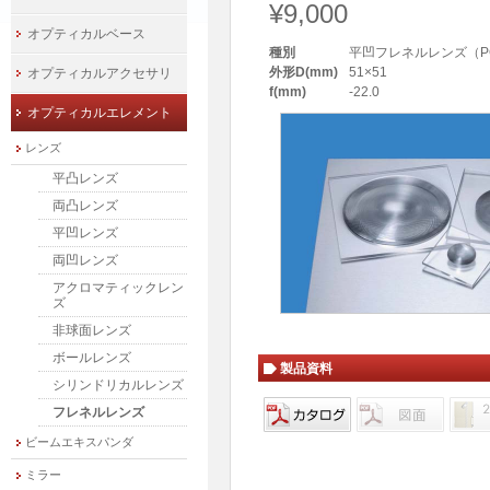
¥9,000
オプティカルベース
種別
平凹フレネルレンズ（P
外形D(mm)
51×51
オプティカルアクセサリ
f(mm)
-22.0
オプティカルエレメント
レンズ
平凸レンズ
両凸レンズ
平凹レンズ
両凹レンズ
アクロマティックレン
ズ
非球面レンズ
ボールレンズ
製品資料
シリンドリカルレンズ
フレネルレンズ
ビームエキスパンダ
ミラー