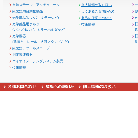
自動ステージ、アクチュエータ
個人情報の取り扱い
顕微鏡用自動化製品
よくあるご質問(FAQ)
光学部品(レンズ、ミラーなど)
製品の保証について
光学部品用ホルダ
技術情報
(レンズホルダ、ミラーホルダなど)
図
光学機器
(除振台、レール、各種スタンドなど)
顕微鏡、ツールスコープ
測定関連機器
バイオイメージングシステム製品
技術情報