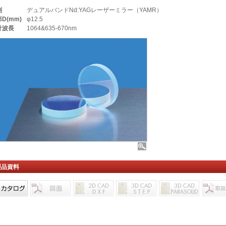
別
デュアルバンドNd:YAGレーザーミラー（YAMR）
D(mm)
φ12.5
計波長
1064&635-670nm
製品資料