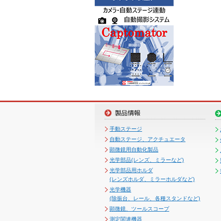
手動ステージ
自動ステージ、アクチュエータ
顕微鏡用自動化製品
光学部品(レンズ、ミラーなど)
光学部品用ホルダ
(レンズホルダ、ミラーホルダなど)
光学機器
(除振台、レール、各種スタンドなど)
顕微鏡、ツールスコープ
測定関連機器