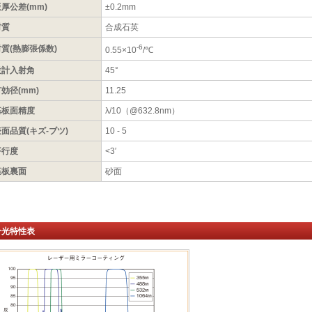
厚公差(mm)
±0.2mm
材質
合成石英
-6
材質(熱膨張係数)
0.55×10
/℃
設計入射角
45°
効径(mm)
11.25
基板面精度
λ/10（@632.8nm）
面品質(キズ-ブツ)
10 - 5
平行度
<3′
基板裏面
砂面
分光特性表