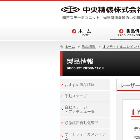
ホーム
製品情報
オプティカルエレメン
おすすめ製品情報
レーザー
手動ステージ
自動ステージ
・アクチュエータ
顕微鏡用自動化製品
デ
オートフォーカスシステ
¥28
ム