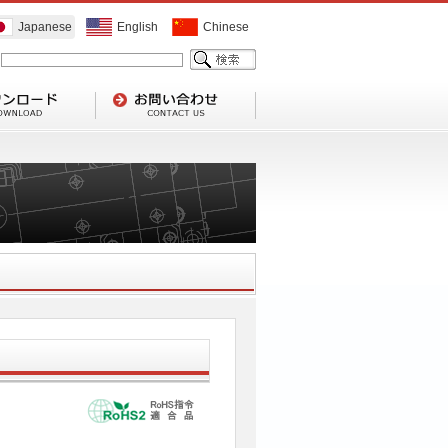
Japanese
English
Chinese
1