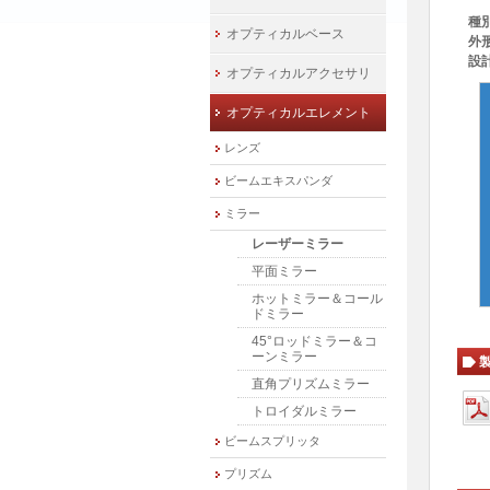
種
オプティカルベース
外形
設
オプティカルアクセサリ
オプティカルエレメント
レンズ
ビームエキスパンダ
ミラー
レーザーミラー
平面ミラー
ホットミラー＆コール
ドミラー
45°ロッドミラー＆コ
ーンミラー
直角プリズムミラー
トロイダルミラー
ビームスプリッタ
プリズム