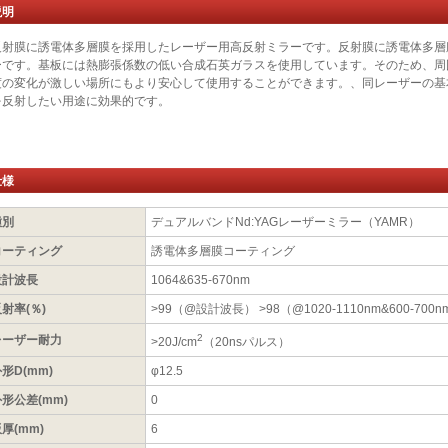
説明
反射膜に誘電体多層膜を採用したレーザー用高反射ミラーです。反射膜に誘電体多層
ーです。基板には熱膨張係数の低い合成石英ガラスを使用しています。そのため、周
度の変化が激しい場所にもより安心して使用することができます。、同レーザーの基
を反射したい用途に効果的です。
仕様
種別
デュアルバンドNd:YAGレーザーミラー（YAMR）
コーティング
誘電体多層膜コーティング
設計波長
1064&635-670nm
射率(％)
>99（@設計波長） >98（@1020-1110nm&600-700n
2
レーザー耐力
>20J/cm
（20nsパルス）
形D(mm)
φ12.5
形公差(mm)
0
厚(mm)
6