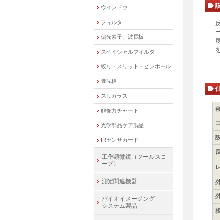
ウインドウ
フィルタ
偏光素子、波長板
スペイシャルフィルタ
絞り・スリット・ピンホール
遮光板
スリガラス
解像力チャート
光学部品ケア製品
IRセンサカード
反
工作顕微鏡（ツールスコ
ープ）
測定関連機器
外
外
バイオイメージング
システム製品
板