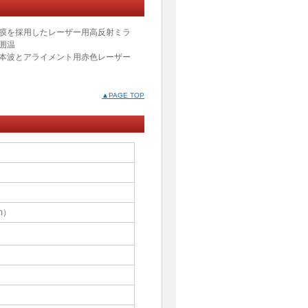
膜を採用したレーザー用高反射ミラ
囲温
本波とアライメント用赤色レーザー
▲PAGE TOP
m）