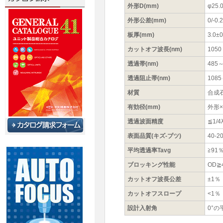
外形D(mm)
φ25.
外形公差(mm)
0/-0.2
板厚(mm)
3.0±0
カットオフ波長(nm)
1050
透過帯(nm)
485～
透過阻止帯(nm)
1085
材質
合成
有効径(mm)
外形×
透過波面精度
≦1/
表面品質(キズ-ブツ)
40-2
平均透過率Tavg
≧9
ブロッキング性能
OD≧4
カットオフ波長公差
±1％
カットオフスロープ
<1％
設計入射角
0°の