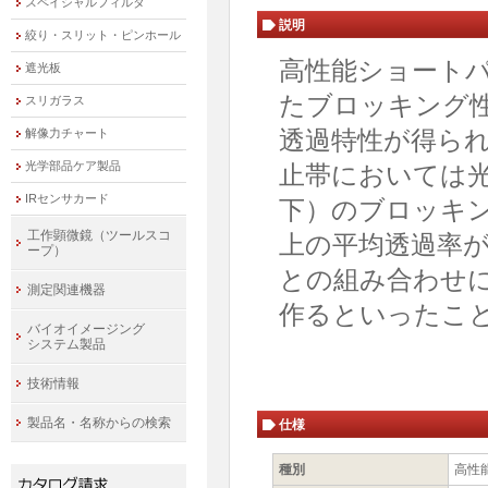
スペイシャルフィルタ
説明
絞り・スリット・ピンホール
高性能ショート
遮光板
たブロッキング
スリガラス
透過特性が得ら
解像力チャート
光学部品ケア製品
止帯においては光学
IRセンサカード
下）のブロッキン
工作顕微鏡（ツールスコ
上の平均透過率
ープ）
との組み合わせ
測定関連機器
作るといったこ
バイオイメージング
システム製品
技術情報
製品名・名称からの検索
仕様
種別
高性