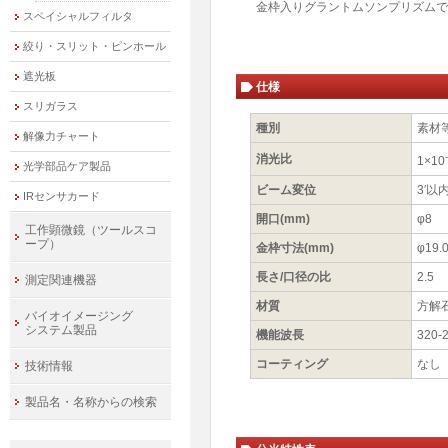
金枠入りグラントムソンプリズムで
スペイシャルフィルタ
絞り・スリット・ピンホール
遮光板
仕様
スリガラス
種別
素材
解像力チャート
消光比
1×10
光学部品ケア製品
ビーム変位
3′以
IRセンサカード
開口(mm)
φ8
工作顕微鏡（ツールスコ
ープ）
金枠寸法(mm)
φ19.
長さ/口径の比
2.5
測定関連機器
材質
方解
バイオイメージング
システム製品
機能波長
320-
コーティング
なし
技術情報
製品名・名称からの検索