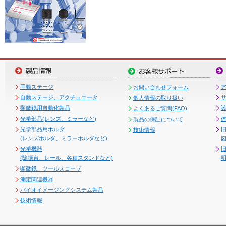
手動ステージ
お問い合わせフォーム
自動ステージ、アクチュエータ
個人情報の取り扱い
顕微鏡用自動化製品
よくあるご質問(FAQ)
光学部品(レンズ、ミラーなど)
製品の保証について
光学部品用ホルダ
技術情報
(レンズホルダ、ミラーホルダなど)
図
光学機器
(除振台、レール、各種スタンドなど)
顕微鏡、ツールスコープ
測定関連機器
バイオイメージングシステム製品
技術情報