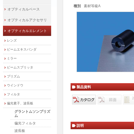
種別
素材等級A
オプティカルベース
オプティカルアクセサリ
オプティカルエレメント
レンズ
ビームエキスパンダ
ミラー
ビームスプリッタ
プリズム
ウインドウ
製品資料
フィルタ
偏光素子、波長板
グラントムソンプリズ
ム
偏光フィルタ
説明
波長板