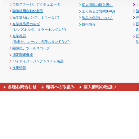
自動ステージ、アクチュエータ
個人情報の取り扱い
顕微鏡用自動化製品
よくあるご質問(FAQ)
光学部品(レンズ、ミラーなど)
製品の保証について
光学部品用ホルダ
技術情報
(レンズホルダ、ミラーホルダなど)
図
光学機器
(除振台、レール、各種スタンドなど)
顕微鏡、ツールスコープ
測定関連機器
バイオイメージングシステム製品
技術情報