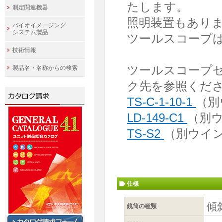
たします。
測定関連機器
照明装置もあり
バイオイメージング
システム製品
ツールスコープ
技術情報
ツールスコープ
製品名・名称からの検索
ク先を参照くだ
TS-C-1-10-1
（別
LD-149-C1
（別
TS-S2
（別ウイ
仕様
傾
鏡筒の種類