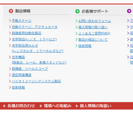
手動ステージ
お問い合わせフォーム
自動ステージ、アクチュエータ
個人情報の取り扱い
顕微鏡用自動化製品
よくあるご質問(FAQ)
光学部品(レンズ、ミラーなど)
製品の保証について
光学部品用ホルダ
技術情報
(レンズホルダ、ミラーホルダなど)
図
光学機器
(除振台、レール、各種スタンドなど)
顕微鏡、ツールスコープ
測定関連機器
バイオイメージングシステム製品
技術情報