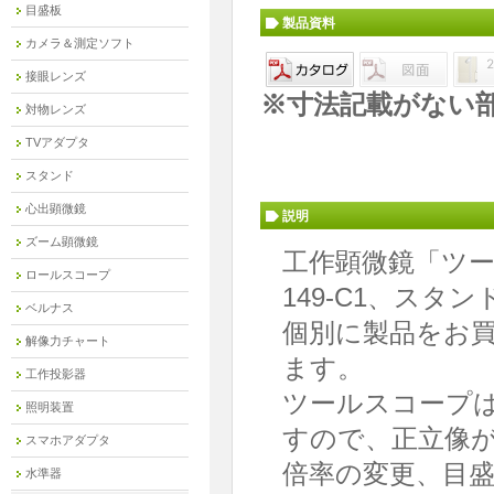
目盛板
製品資料
カメラ＆測定ソフト
接眼レンズ
※寸法記載がない
対物レンズ
TVアダプタ
スタンド
心出顕微鏡
説明
ズーム顕微鏡
工作顕微鏡「ツール
ロールスコープ
149-C1、スタ
ベルナス
個別に製品をお
解像力チャート
ます。
工作投影器
ツールスコープ
照明装置
すので、正立像
スマホアダプタ
倍率の変更、目
水準器