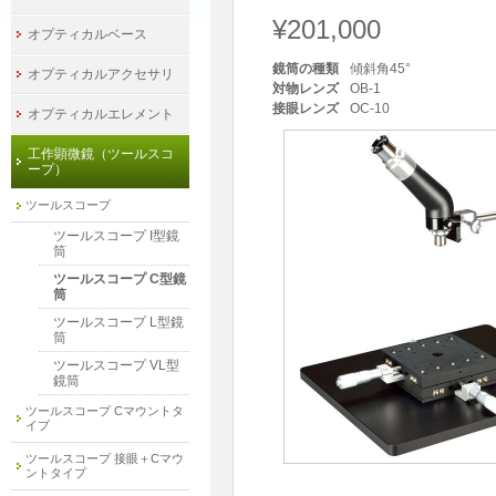
¥201,000
オプティカルベース
鏡筒の種類
傾斜角45°
オプティカルアクセサリ
対物レンズ
OB-1
接眼レンズ
OC-10
オプティカルエレメント
工作顕微鏡（ツールスコ
ープ）
ツールスコープ
ツールスコープ I型鏡
筒
ツールスコープ C型鏡
筒
ツールスコープ L型鏡
筒
ツールスコープ VL型
鏡筒
ツールスコープ Cマウントタ
イプ
ツールスコープ 接眼＋Cマウ
ントタイプ