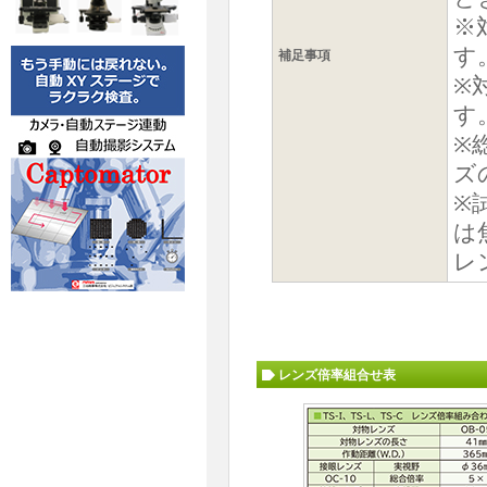
※
す
補足事項
※
す
※
ズ
※
は
レ
レンズ倍率組合せ表