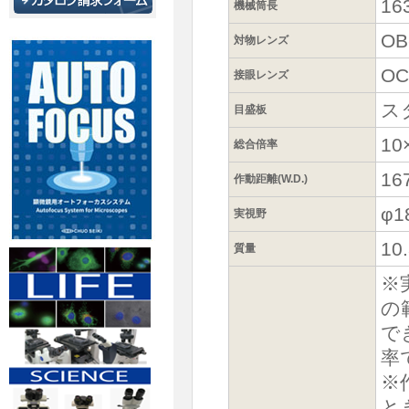
16
機械筒長
OB
対物レンズ
OC
接眼レンズ
ス
目盛板
10
総合倍率
16
作動距離(W.D.)
φ1
実視野
10
質量
※
の
で
率
※
と