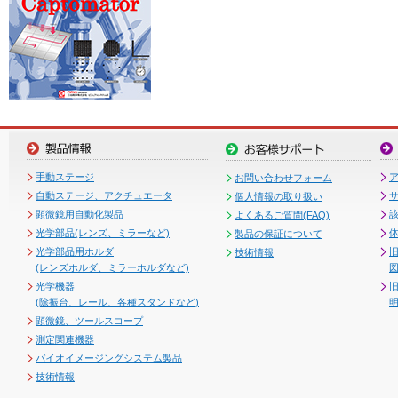
手動ステージ
お問い合わせフォーム
自動ステージ、アクチュエータ
個人情報の取り扱い
顕微鏡用自動化製品
よくあるご質問(FAQ)
光学部品(レンズ、ミラーなど)
製品の保証について
光学部品用ホルダ
技術情報
(レンズホルダ、ミラーホルダなど)
図
光学機器
(除振台、レール、各種スタンドなど)
顕微鏡、ツールスコープ
測定関連機器
バイオイメージングシステム製品
技術情報