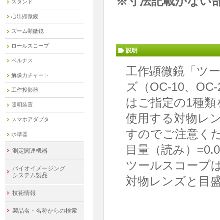
※寸法記載がない
スタンド
心出顕微鏡
ズーム顕微鏡
ロールスコープ
説明
ベルナス
工作顕微鏡「ツ
解像力チャート
ズ（OC-10、OC
工作投影器
はご指定の1種類
照明装置
使用する対物レ
スマホアダプタ
すのでご注意く
水準器
目量（読み）=0.
測定関連機器
ツールスコープ
バイオイメージング
システム製品
対物レンズと目
技術情報
製品名・名称からの検索