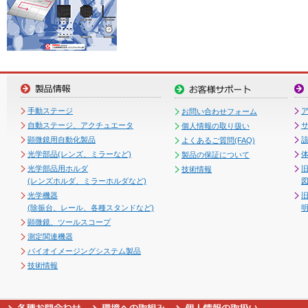
手動ステージ
お問い合わせフォーム
自動ステージ、アクチュエータ
個人情報の取り扱い
顕微鏡用自動化製品
よくあるご質問(FAQ)
光学部品(レンズ、ミラーなど)
製品の保証について
光学部品用ホルダ
技術情報
(レンズホルダ、ミラーホルダなど)
図
光学機器
(除振台、レール、各種スタンドなど)
顕微鏡、ツールスコープ
測定関連機器
バイオイメージングシステム製品
技術情報